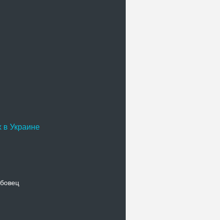
 в Украине
бовец