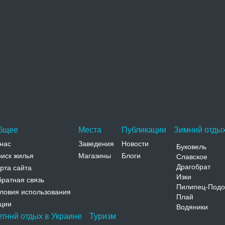
Олимпийская 75
Телефон:
Николаевская церковь
Небольшая аскетическая бескупольная
Николаевская церковь расположена недалеко от
крепости, посреди частного…
Адрес:
ул. Кутузова, 30 Черновицкая, Хотин, ул.
Кутузова, 30
Телефон:
бщее
Места
Публикации
Зимний отдых
нас
Заведения
Новости
Буковель
иск жилья
Магазины
Блоги
Славское
Драгобрат
рта сайта
Изки
ратная связь
Пилипец-Подо
ловия использования
Плай
ции
Водяники
етннй отдых в Украине
Туризм