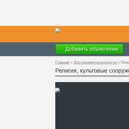
Добавить объявление
Главная
»
Достопримечательности
»
Покр
Религия, культовые соору
Ад
GP
Ко
Те
Са