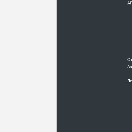
А
От
Аз
Ле
Новости