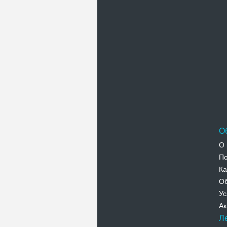
О
О 
По
Ка
Об
Ус
Ак
Л