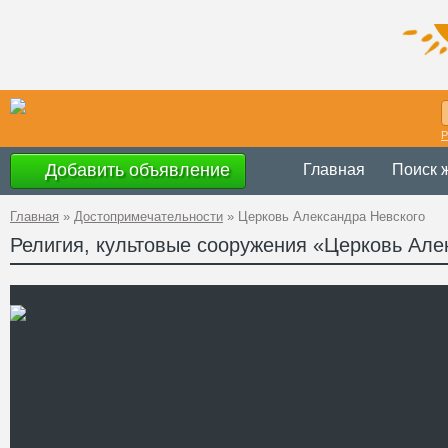
Р
Добавить объявление
Главная
Поиск 
Главная
»
Достопримечательности
»
Церковь Александра Невского
Религия, культовые сооружения «Церковь Але
Украина
,
Черн
Адрес
48°31'7''N, 26°2
GPS Координаты
Телефон
Сайт
Смотреть отзывы
Церковь Александра Невс