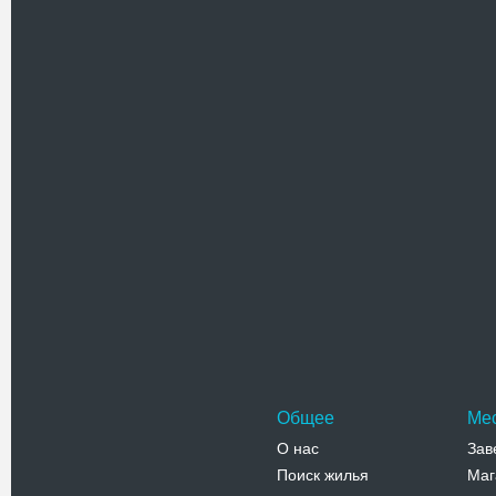
Покровска
Каменная 
центральн
Славы на 
Адрес:
у
ул. Свято
Телефо
Николаевс
Небольшая
Николаевс
крепости,
Адрес:
у
Кутузова, 
Телефо
Общее
Ме
О нас
Зав
Поиск жилья
Маг