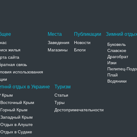
бщее
Места
Публикации
Зимний отдых
нас
Заведения
Новости
Буковель
иск жилья
Магазины
Блоги
Славское
Драгобрат
рта сайта
Изки
ратная связь
Пилипец-Подо
ловия использования
Плай
ции
Водяники
етннй отдых в Украине
Туризм
Р Крым
Статьи
Восточный Крым
Туры
-
Горный Крым
Достопримечательности
-
Западный Крым
-
Отдых в Алуште
-
Отдых в Судаке
-