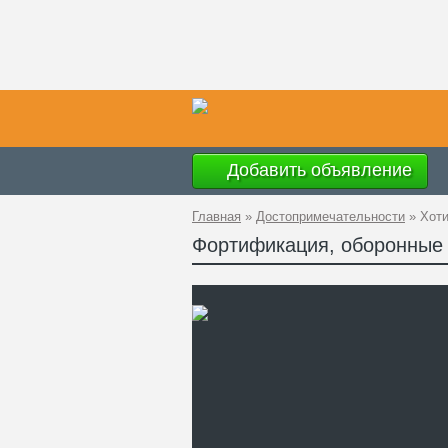
Добавить объявление
Главная
»
Достопримечательности
»
Хоти
Фортификация, оборонные 
Вр
Ад
GP
Ко
Те
Са