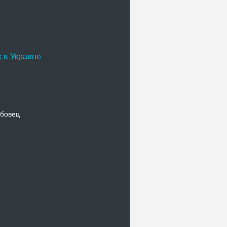
 в Украине
бовец