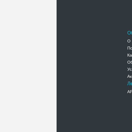
О
О 
По
Ка
Об
Ус
Ак
Л
А