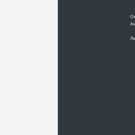
От
Аз
Ле
Новости
Поездка выходного дня в Хотин,
Черновицкая область
21.03.11
Хотин – культурный и туристический
центр Украины и Буковины. Главной
достопримечательность…