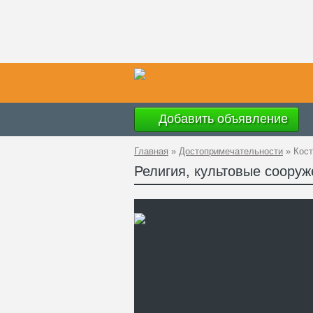
Добавить объявление
Главная
»
Достопримечательности
»
Кос
Религия, культовые сооруж
Ад
GP
Те
Са
Си
Хо