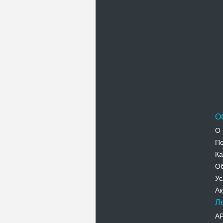
О
О 
По
Ка
Об
Ус
Ак
Л
А