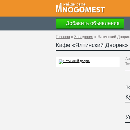
Добавить объявление
Главная
»
Заведения
»
Ялтинский Дворик
Кафе «
Ялтинский Дворик
»
Ад
Те
По
К
У