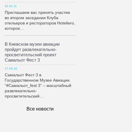
31.01.11
Приглашаем вас принять участие
во втором заседании Клуба
отельеров и рестораторов Hoteliero,
которое…
В Киевском музеи авиации
пройдет развлекательно-
просветительский проект
Самальот Фест 3
17.05.16
Самальот Фест 3 в
Государственном Музее Авиации.
“#Самальот_fest 3” – масштабный
развлекательно-
просветительский…
Все новости