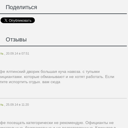
Поделиться
Отзывы
сть
, 20.09.14 в 07:51
фе ялтинский дворик большая куча навоза. с тупыми
ициантами. которые обманывают и не хотят работать. Если
тите испортить отдых. вам сюда
сть
, 25.09.14 в 11:20
фе посещать категорически не рекомендую. Официанты не
имательные, безграмотные и не подготовленные. Клиентов в