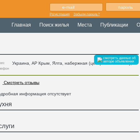
Регистрация
Забыли пароль?
Главная
Поиск жилья
Места
Публикации
О
смотреть данные об
авторе объявления
Украина
,
АР Крым
, Ялта,
набержная (центральная часть)
,
рес
лефон
Смотреть отзывы
дробная информация отсутствует
ухня
слуги