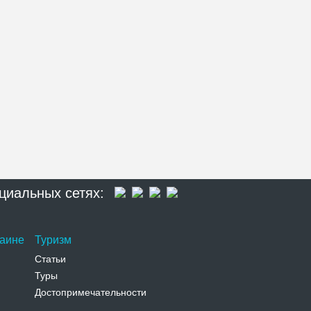
циальных сетях:
раине
Туризм
Статьи
Туры
Достопримечательности