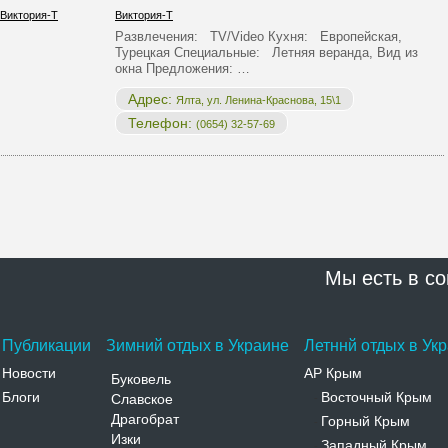
Виктория-Т
Развлечения: TV/Video Кухня: Европейская,
Турецкая Специальные: Летняя веранда, Вид из
окна Предложения: …
Адрес:
Ялта, ул. Ленина-Краснова, 15\1
Телефон:
(0654) 32-57-69
Мы есть в со
Публикации
Зимний отдых в Украине
Летннй отдых в Ук
Новости
АР Крым
Буковель
Блоги
Восточный Крым
Славское
-
Драгобрат
Горный Крым
-
Изки
Западный Крым
-