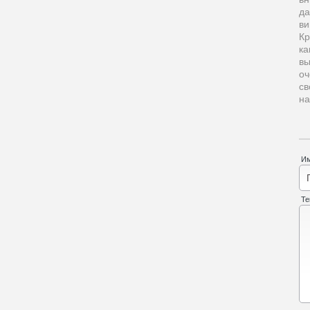
да
ви
Кр
ка
вы
оч
св
на
И
Те