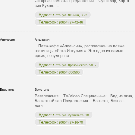
Сигарная комната Предложения: Суши-бар, Карта
вин Кухня: …
Адрес:
Ялта, ул. Ленина, 35/2
Телефон:
(0654) 27-42-46
Апельсин
Пляж-кафе «Апельсин», расположен на пляже
гостиницы «Ялта-Интурист». Это одно из самых
ярких, популярных…
Адрес:
Ялта, ул. Дражинского, 50 Б
Телефон:
(0654)350500
Бристоль
Развлечения: TV/Video Специальные: Вид из окна,
Банкетный зал Предложения: Банкеты, Бизнес-
ланч,…
Адрес:
Ялта, ул. Рузвельта, 10
Телефон:
(0654) 27-16-70