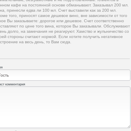
нном кафе на постоянной основе обманывают. Заказывал 200 мл.
на, принесли едва ли 100 мл. Счет выставили как за 200 мл.
оме того, приносят самое дешевое вино, вне зависимости от того
кое Вы заказываете: дорогое или дешевое. Счет соответственно
ставляют по цене того вина, которое Вы заказывали. Обслуживают
ень долго, на замечания не реагируют. Хамство и жульничество со
оей стороны считают нормой. Если хотите получить негативное
строение на весь день, то Вам сюда.
мя
кст комментария