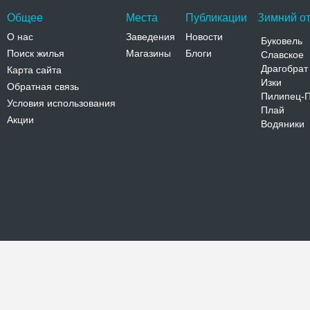
Общее
Места
Публикации
Зимний от
О нас
Заведения
Новости
Буковель
Поиск жилья
Магазины
Блоги
Славское
Драгобрат
Карта сайта
Изки
Обратная связь
Пилипец-
Условия использования
Плай
Акции
Водяники