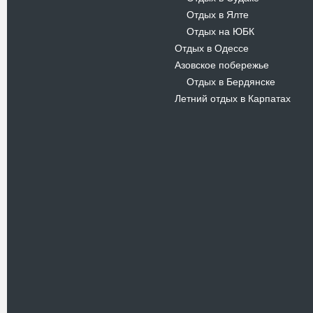
Отдых в Ялте
-
Отдых на ЮБК
-
Отдых в Одессе
Азовское побережье
Отдых в Бердянске
-
Летний отдых в Карпатах
Новости
В Киевском музеи авиации
пройдет развлекательно-
просветительский проект
Самальот Фест 3
17.05.16