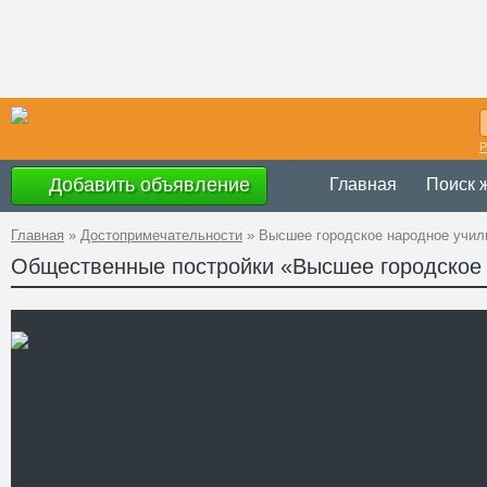
Р
Добавить объявление
Главная
Поиск 
Главная
»
Достопримечательности
»
Высшее городское народное учи
Общественные постройки «Высшее городское
Украина
,
Черск
Адрес
48°44'54.2"N 3
A PHP Error was e
Severity: Notice
GPS Координаты
Message: Undefined 
Filename: attraction
Line Number: 62
" />
Телефон
Сайт