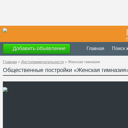
Р
Добавить объявление
Главная
Поиск 
Главная
»
Достопримечательности
»
Женская гимназия
Общественные постройки «Женская гимназия
Украина
,
Черск
Адрес
48°44'45.3"N 3
A PHP Error was e
Severity: Notice
GPS Координаты
Message: Undefined 
Filename: attraction
Line Number: 62
" />
Телефон
Сайт