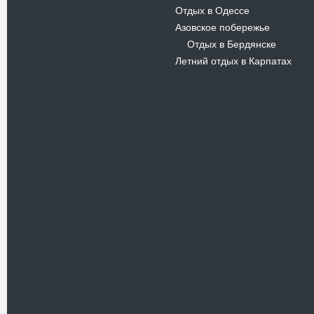
Отдых в Одессе
Азовское побережье
Отдых в Бердянске
-
Летний отдых в Карпатах
Новости
В Киевском музеи авиации
пройдет развлекательно-
просветительский проект
Самальот Фест 3
17.05.16
Самальот Фест 3 в
Государственном Музее Авиации.
“#Самальот_fest 3” – масштабный