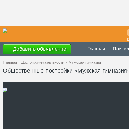
Р
Добавить объявление
Главная
Поиск 
Главная
»
Достопримечательности
»
Мужская гимназия
Общественные постройки «Мужская гимназия
Украина
,
Черска
Адрес
революции, 21
48°44'43.9"N 30°
A PHP Error was enc
Severity: Notice
GPS
Message: Undefined of
Координаты
Filename: attractions/
Line Number: 62
" />
Телефон
Сайт