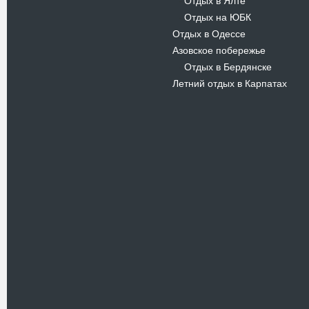
Отдых в Ялте
-
Отдых на ЮБК
-
Отдых в Одессе
Азовское побережье
Отдых в Бердянске
-
Летний отдых в Карпатах
Новости
В Киевском музеи авиации
пройдет развлекательно-
просветительский проект
Самальот Фест 3
17.05.16
Самальот Фест 3 в