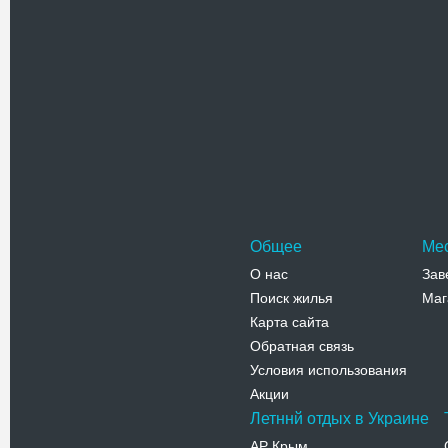
Телефо
Городская
Эффектное
расположе
Садовой. 
Адрес:
у
2
Телефо
Общее
Ме
О нас
Зав
Поиск жилья
Маг
Карта сайта
Обратная связь
Условия использования
Акции
Летннй отдых в Украине
АР Крым