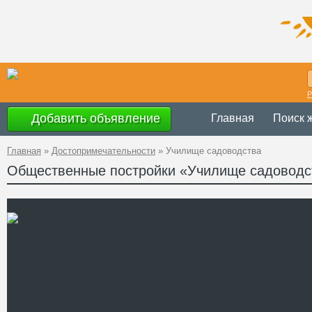
Р
Добавить объявление
Главная
Поиск 
Главная
»
Достопримечательности
»
Училище садоводства
Общественные постройки «Училище садоводс
Музей работает с
Время работы
воскресенье
Украина
,
Черскас
Адрес
GPS
48°45'59''N, 30°14
Координаты
+38 (04744) 3-20-
Телефон
http://www.udau.e
Сайт