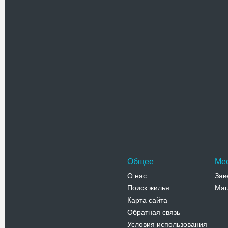
Адрес:
п
Пимоненко
Бехтеревс
Телефо
Михайло
монасты
Михайлов
одним из
Киева. С
Адрес:
у
Трёхсвяти
Телефо
Общее
Ме
О нас
Зав
Поиск жилья
Маг
Карта сайта
Обратная связь
Условия использования