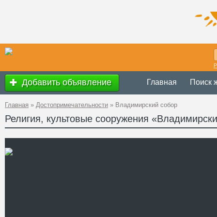
Р
Добавить объявление
Главная
Поиск 
Главная
»
Достопримечательности
»
Владимирский собор
Религия, культовые сооружения «Владимирски
с 9.00 до 18.00
Время работы
Украина
,
Киевс
Адрес
50°26'41.5''N, 
GPS Координаты
+38 (044) 225-
Телефон
http://www.kated
Сайт
Смотреть отзывы