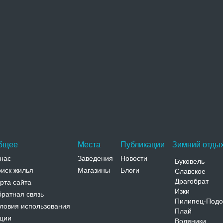
Адрес:
ул. Трёхсвятительская, 6 Киевская, Киев, ул.
Трёхсвятительская, 6
Телефон:
Владимирский собор
Владимирский собор расположен в центральной
части Киева недалеко от университета святого
Владимира (сейчас…
Адрес:
бул. Т.Шевченко, 20 Киевская, Киев, бул.
Т.Шевченко, 20
Телефон:
+38 (044) 225-03-62
бщее
Места
Публикации
Зимний отдых
нас
Заведения
Новости
Буковель
иск жилья
Магазины
Блоги
Славское
Драгобрат
рта сайта
Изки
ратная связь
Пилипец-Подо
ловия использования
Плай
ции
Водяники