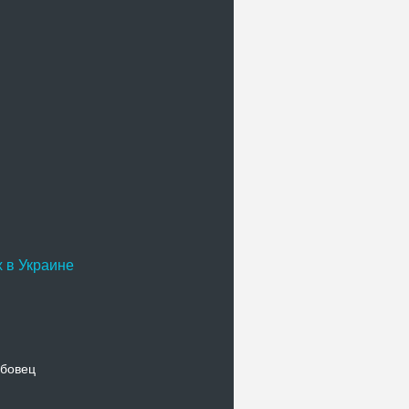
 в Украине
бовец