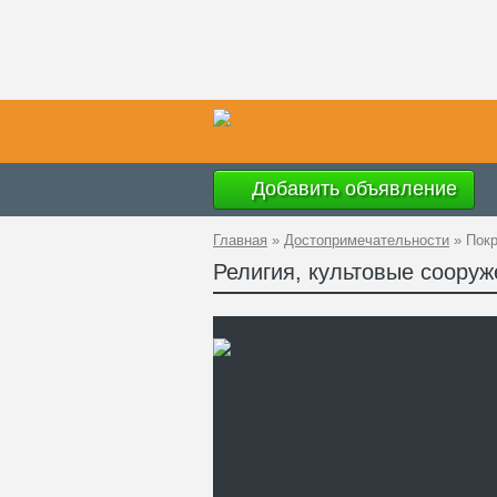
Добавить объявление
Главная
»
Достопримечательности
»
Покр
Религия, культовые соору
Ад
GP
Ко
Те
Са