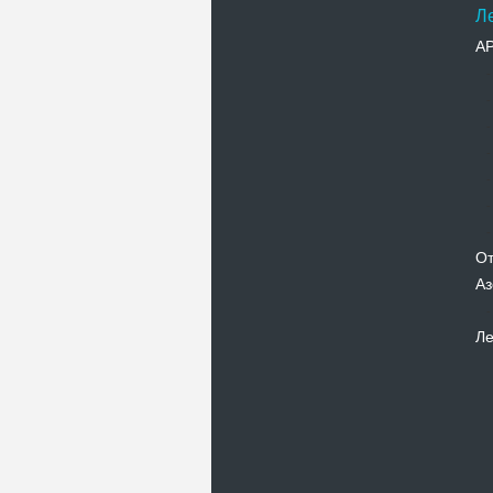
Л
А
От
Аз
Ле