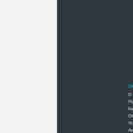
О
О 
По
Ка
Об
Ус
Ак