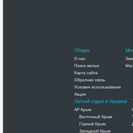
Владимир
централь
универси
Адрес:
б
Т.Шевченк
Телефо
Общее
Ме
О нас
Зав
Поиск жилья
Маг
Карта сайта
Обратная связь
Условия использования
Акции
Летннй отдых в Украине
АР Крым
Восточный Крым
-
Горный Крым
-
Западный Крым
-