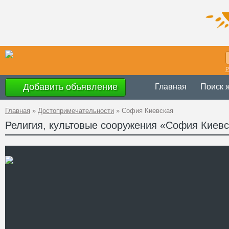
Р
Добавить объявление
Главная
Поиск 
Главная
»
Достопримечательности
»
София Киевская
Религия, культовые сооружения «София Киев
с 10.00 до 18.00 
Время
четверг, в среду 
работы
ноября – запове
Украина
,
Киевск
Адрес
GPS
50°27'10''N, 30°30
Координаты
+38 (044) 278-62
Телефон
http://n.sophiakie
Сайт