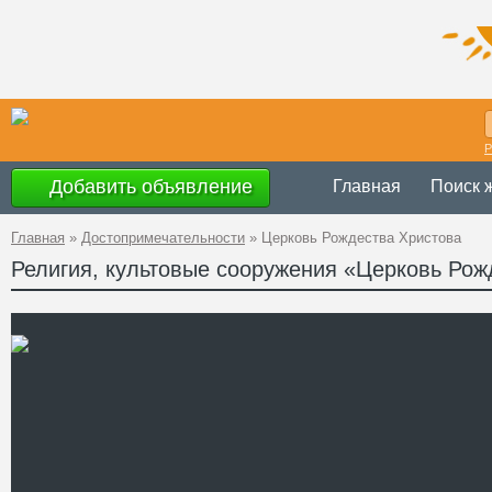
Р
Добавить объявление
Главная
Поиск 
Главная
»
Достопримечательности
»
Церковь Рождества Христова
Религия, культовые сооружения «Церковь Рож
Украина
,
Киевс
Адрес
50°27'32''N, 30
GPS Координаты
Телефон
Сайт
Смотреть отзывы
Церковь Рождества Христ