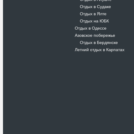
Отдых в Судаке
-
Отдых в Ялте
-
Отдых на ЮБК
-
Отдых в Одессе
Азовское побережье
Отдых в Бердянске
-
Летний отдых в Карпатах
Новости
В Киеве запустили экскурсионный
ретропоезд
20.06.12
Уже неделю жители столицы и