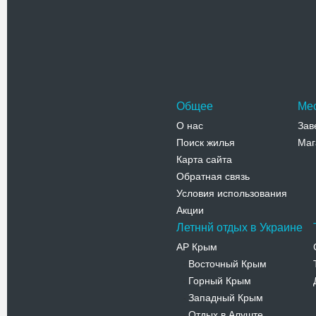
одним из
Киева. С
Адрес:
у
Трёхсвяти
Телефо
Общее
Ме
О нас
Зав
Поиск жилья
Маг
Карта сайта
Обратная связь
Условия использования
Акции
Летннй отдых в Украине
АР Крым
Восточный Крым
-
Горный Крым
-
Западный Крым
-
Отдых в Алуште
-