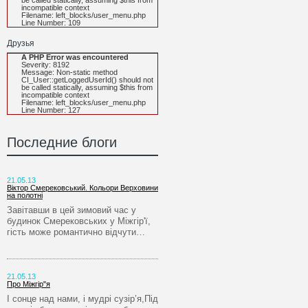
be called statically, assuming $this from
incompatible context
Filename: left_blocks/user_menu.php
Line Number: 109
Друзья
A PHP Error was encountered
Severity: 8192
Message: Non-static method
CI_User::getLoggedUserId() should not
be called statically, assuming $this from
incompatible context
Filename: left_blocks/user_menu.php
Line Number: 127
Последние блоги
21.05.13
Віктор Смерековський. Кольори Верховини
на полотні
Завітавши в цей зимовий час у
будинок Смерековських у Міжгір'ї,
гість може романтично відчути…
21.05.13
Про Міжгір"я
І сонце над нами, і мудрі сузір’я,Під