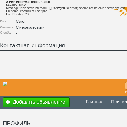
A PHP Error was encountered
Severity: 8192
Message: Non-static method CI_User::getUserInfo() should not be called statically, ass
Filename: controllers/user.php
Line Number: 203
Євген
Имя:
Смерековський
Фамилия
О себе:
-
Контактная информация
Р
Добавить объявление
Главная
Поиск 
ПРОФИЛЬ