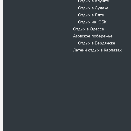
Отдых в Алуште
-
Отдых в Судаке
-
Отдых в Ялте
-
Отдых на ЮБК
-
Отдых в Одессе
Азовское побережье
Отдых в Бердянске
-
Летний отдых в Карпатах
Новости
В Киевском музеи авиации
пройдет развлекательно-
просветительский проект
Самальот Фест 3
17.05.16
Самальот Фест 3 в
Государственном Музее Авиации.
“#Самальот_fest 3” – масштабный