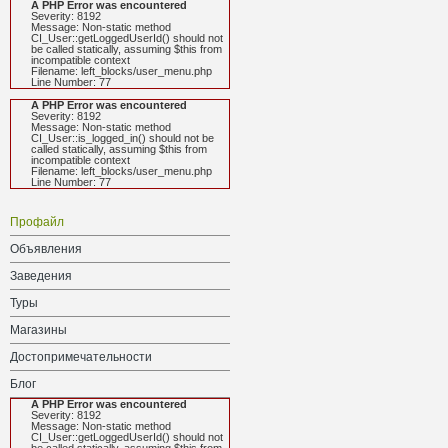
A PHP Error was encountered
Severity: 8192
Message: Non-static method
CI_User::getLoggedUserId() should not
be called statically, assuming $this from
incompatible context
Filename: left_blocks/user_menu.php
Line Number: 77
A PHP Error was encountered
Severity: 8192
Message: Non-static method
CI_User::is_logged_in() should not be
called statically, assuming $this from
incompatible context
Filename: left_blocks/user_menu.php
Line Number: 77
Профайл
Объявления
Заведения
Туры
Магазины
Достопримечательности
Блог
A PHP Error was encountered
Severity: 8192
Message: Non-static method
CI_User::getLoggedUserId() should not