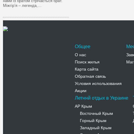
нами із братом стрічається брат.
Міжгір’я – легенда,…
Общее
Ме
О нас
Зав
Поиск жилья
Маг
Карта сайта
Обратная связь
Условия использования
Акции
Летннй отдых в Украине
АР Крым
Восточный Крым
-
Горный Крым
-
Западный Крым
-