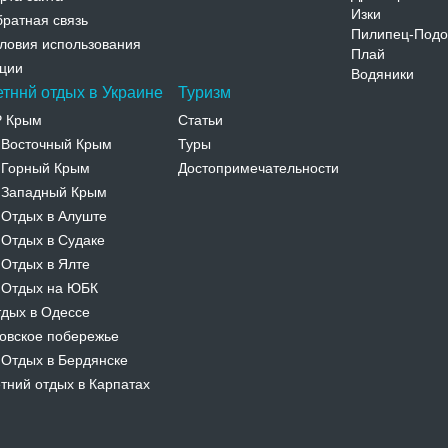
Изки
ратная связь
Пилипец-Подо
ловия использования
Плай
ции
Водяники
етннй отдых в Украине
Туризм
Р Крым
Статьи
Восточный Крым
Туры
-
Горный Крым
Достопримечательности
-
Западный Крым
-
Отдых в Алуште
-
Отдых в Судаке
-
Отдых в Ялте
-
Отдых на ЮБК
-
дых в Одессе
овское побережье
Отдых в Бердянске
-
тний отдых в Карпатах