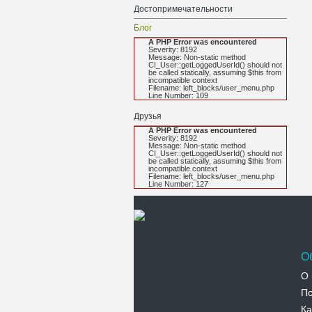
Достопримечательности
Блог
A PHP Error was encountered
Severity: 8192
Message: Non-static method
CI_User::getLoggedUserId() should not
be called statically, assuming $this from
incompatible context
Filename: left_blocks/user_menu.php
Line Number: 109
Друзья
A PHP Error was encountered
Severity: 8192
Message: Non-static method
CI_User::getLoggedUserId() should not
be called statically, assuming $this from
incompatible context
Filename: left_blocks/user_menu.php
Line Number: 127
О
О 
По
Ка