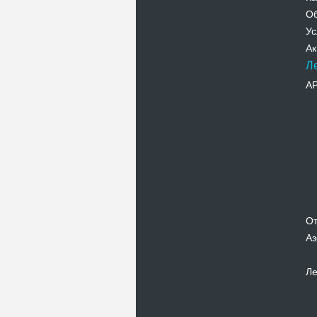
Об
Ус
Ак
Л
А
От
Аз
Ле