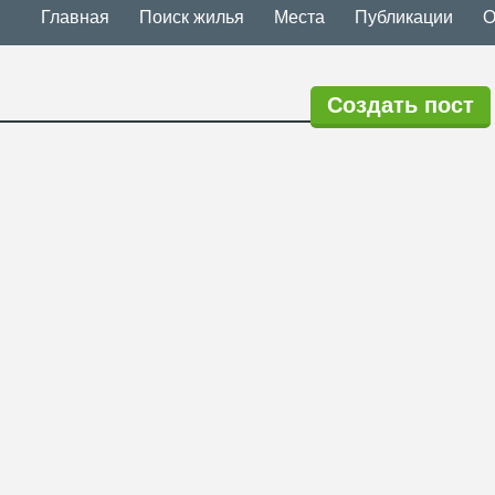
Главная
Поиск жилья
Места
Публикации
О
Создать пост