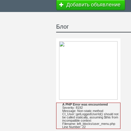
Добавить объявление
Блог
A PHP Error was encountered
Severity: 8192
Message: Non-static method
CI_User::getLoggedUserId() should not
be called statically, assuming $this from
incompatible context
Filename: left_blocks/user_menu.php
Line Number: 22