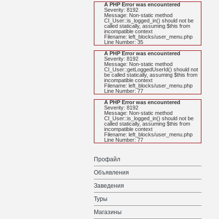
A PHP Error was encountered
Severity: 8192
Message: Non-static method
CI_User::is_logged_in() should not be
called statically, assuming $this from
incompatible context
Filename: left_blocks/user_menu.php
Line Number: 35
A PHP Error was encountered
Severity: 8192
Message: Non-static method
CI_User::getLoggedUserId() should not
be called statically, assuming $this from
incompatible context
Filename: left_blocks/user_menu.php
Line Number: 77
A PHP Error was encountered
Severity: 8192
Message: Non-static method
CI_User::is_logged_in() should not be
called statically, assuming $this from
incompatible context
Filename: left_blocks/user_menu.php
Line Number: 77
Профайл
Объявления
Заведения
Туры
Магазины