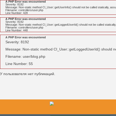
A PHP Error was encountered
Severity: 8192
Message: Non-static method CI_User::getUserInfo() should not be called statically, ass
Filename: controllers/user.php
Line Number: 428
A PHP Error was encountered
Severity: 8192
Message: Non-static method CI_User::getLoggedUserId() should not be called statically
Filename: controllers/user.php
Line Number: 448
A PHP Error was encountered
Severity: 8192
Message: Non-static method CI_User::getLoggedUserId() should not 
Filename: user/blog.php
Line Number: 55
У пользователя нет публикаций.