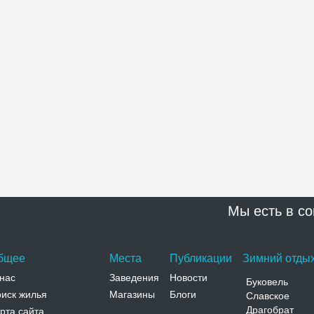
Мы есть в со
бщее
Места
Публикации
Зимний отдых
нас
Заведения
Новости
Буковель
иск жилья
Магазины
Блоги
Славское
Драгобрат
рта сайта