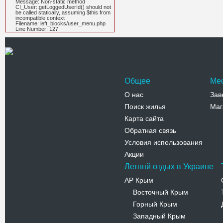
Message: Non-static method
CI_User::getLoggedUserId() should not
be called statically, assuming $this from
incompatible context
Filename: left_blocks/user_menu.php
Line Number: 127
Общее
Ме
О нас
Зав
Поиск жилья
Маг
Карта сайта
Обратная связь
Условия использования
Акции
Летннй отдых в Украине
АР Крым
Восточный Крым
-
Горный Крым
-
Западный Крым
-