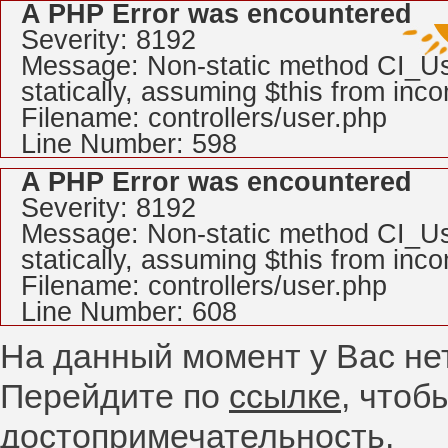
A PHP Error was encountered
Severity: 8192
Message: Non-static method CI_Use
statically, assuming $this from inc
Filename: controllers/user.php
Line Number: 598
A PHP Error was encountered
Severity: 8192
Message: Non-static method CI_Use
statically, assuming $this from inc
Filename: controllers/user.php
Line Number: 608
На данный момент у Вас не
Перейдите по
ссылке
, чтоб
достопримечательность.