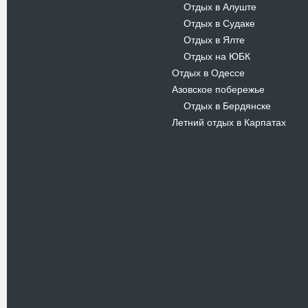
Отдых в Алуште
-
Отдых в Судаке
-
Отдых в Ялте
-
Отдых на ЮБК
-
Отдых в Одессе
Азовское побережье
Отдых в Бердянске
-
Летний отдых в Карпатах
Новости
В Киевском музеи авиации
пройдет развлекательно-
просветительский проект
Самальот Фест 3
17.05.16
Самальот Фест 3 в
Государственном Музее Авиации.