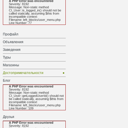
A PHP Error was encountered
Severity: 8192
Message: Non-static method
CI_User::is_logged_in() should not be
called statically, assuming $this from
incompatible context
Filename: left_blocks/user_menu.php
Line Number: 77
Профайл
Объявления
Заведения
Туры
Магазины
Достопримечательности
Блог
A PHP Error was encountered
Severity: 8192
Message: Non-static method
CI_User::getLoggedUserId() should not
be called statically, assuming $this from
incompatible context
Filename: left_blocks/user_menu.php
Line Number: 109
Друзья
A PHP Error was encountered
Severity: 8192