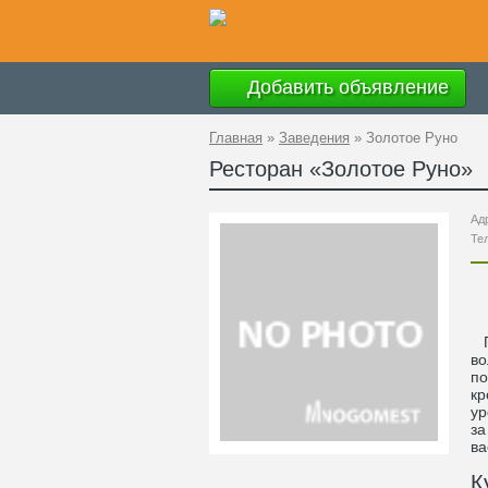
Добавить объявление
Главная
»
Заведения
»
Золотое Руно
Ресторан «
Золотое Руно
»
Ад
Те
По
во
по
кр
ур
за
ва
К