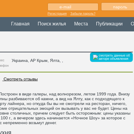
Регистрация
Забыли пароль?
Главная
Поиск жилья
Места
Публикации
О
смотреть данные об
авторе объявления
Украина
,
АР Крым
, Ялта,
,
рес
лефон
Смотреть отзывы
строен в виде галеры, над волнорезом, летом 1999 года. Внизу
лны разбиваются об камни, а вид на Ялту, как с подходящего к
рту лайнера, но откуда бы вы не смотрели на ресторан, ничего,
оме отрицательных эмоций он вызывать у вас не будет. Цены на
овне столичных, причем следует быть осторожным: цены указаны
 100 г., а вечером здесь начинается «Ночное Шоу» за которое с
с непременно возьмут денег.
ухня