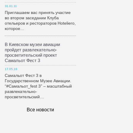
31.01.11
Приглашаем вас принять участие
во втором заседании Клуба
отельеров и рестораторов Hoteliero,
которое…
В Киевском музеи авиации
пройдет развлекательно-
просветительский проект
Самальот Фест 3
17.05.16
Самальот Фест 3 в
Государственном Музее Авиации.
“#Самальот_fest 3” – масштабный
развлекательно-
просветительский…
Все новости