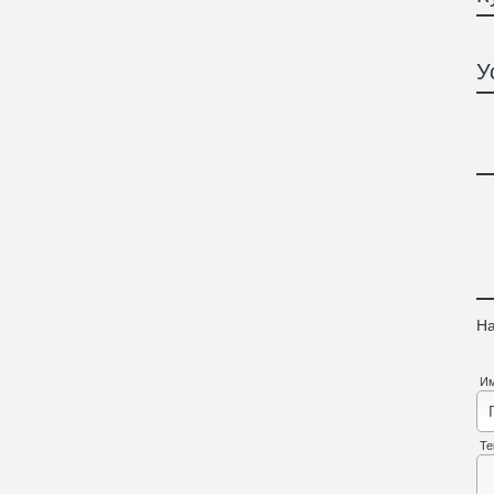
У
На
И
Те