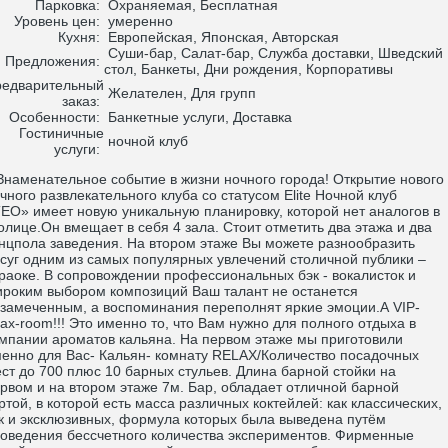
Парковка:
Охраняемая, Бесплатная
Уровень цен:
умеренно
Кухня:
Европейская, Японская, Авторская
Суши-бар, Салат-бар, Служба доставки, Шведский
Предложения:
стол, Банкеты, Дни рождения, Корпоративы
едварительный
Желателен, Для групп
заказ:
Особенности:
Банкетные услуги, Доставка
Гостиничные
ночной клуб
услуги:
аменательное событие в жизни ночного города! Открытие нового
чного развлекательного клуба со статусом Elite Ночной клуб
ЕО» имеет новую уникальную планировку, которой нет аналогов в
олице.Он вмещает в себя 4 зала. Стоит отметить два этажа и два
нцпола заведения. На втором этаже Вы можете разнообразить
суг одним из самых популярных увлечений столичной публики –
раоке. В сопровождении профессиональных бэк - вокалисток и
роким выбором композиций Ваш талант не останется
замеченным, а воспоминания переполнят яркие эмоции.А VIP-
lax-room!!! Это именно то, что Вам нужно для полного отдыха в
мпании ароматов кальяна. На первом этаже мы приготовили
енно для Вас- Кальян- комнату RELAX/Количество посадочных
ст до 700 плюс 10 барных стульев. Длина барной стойки на
рвом и на втором этаже 7м. Бар, обладает отличной барной
ртой, в которой есть масса различных коктейлей: как классических,
к и эксклюзивных, формула которых была выведена путём
оведения бессчетного количества экспериментов. Фирменные