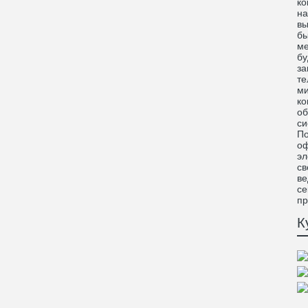
ко
на
вы
бы
ме
бу
за
те
ми
ко
об
си
По
оф
эл
св
ве
се
пр
К