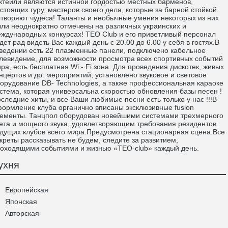
ктейли являются истинной гордостью местных барменов,
стоящих гуру, мастеров своего дела, которые за барной стойкой
творяют чудеса! Таланты и необычные умения некоторых из них
ли неоднократно отмечены на различных украинских и
ждународных конкурсах! TEO Club и его приветливый персонал
дет рад видеть Вас каждый день с 20.00 до 6.00 у себя в гостях.В
ведении есть 22 плазменные панели, подключено кабельное
левидение, для возможности просмотра всех спортивных событий
ра, есть бесплатная Wi - Fi зона. Для проведения дискотек, живых
нцертов и др. мероприятий, установлено звуковое и световое
орудование DB- Technologies, а также профессиональная караоке
стема, которая универсальна скоростью обновления базы песен !
следние хиты, и все Ваши любимые песни есть только у нас !!!В
ормление клуба органично вписаны эксклюзивные fusion
ементы. Танцпол оборудован новейшими системами трехмерного
ета и мощного звука, удовлетворяющим требования резидентов
дущих клубов всего мира.Предусмотрена стационарная сцена.Все
креты рассказывать не будем, следите за развитием,
оходящими событиями и жизнью «TEO-club» каждый день.
ухня
Европейская
Японская
Авторская