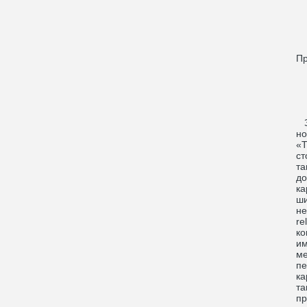
Пр
Зн
но
«Т
ст
та
до
ка
ши
не
re
ко
им
ме
пе
ка
та
пр