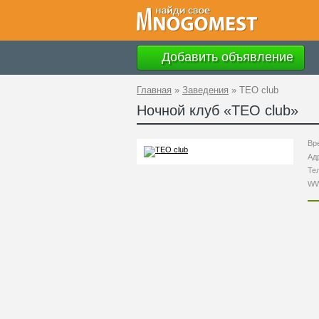
Добавить объявление
Главная
»
Заведения
»
TEO club
Ночной клуб «
TEO club
»
Вр
Ад
Те
W