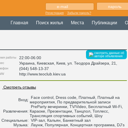
Регистрация
Забыли пароль?
Главная
Поиск жилья
Места
Публикации
О
смотреть данные об
авторе объявления
22:00-06:00
емя работы
Украина
,
Киевская
, Киев,
ул. Теодора Драйзера, 21
,
рес
(044) 548-13-37
лефон
http://www.teoclub.kiev.ua
WW
Смотреть отзывы
Face control, Dress code, Платный, Платный на
Вход:
мероприятия, По предварительной записи
PreParty вечеринки, TV/Video, Бесплатный Wi-Fi,
Развлечения:
Караоке, Презентации, Танцпол, Топлесс,
Трансляция спортивных событий, Шоу
Специальные:
VIP-зал, Кальян, Банкетный зал
Музыка:
Лаунж, Популярная, Концертная программа, DJ's