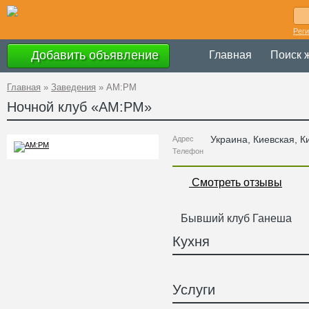
Рег
Добавить объявление
Главная
Поиск 
Главная
»
Заведения
»
AM:PM
Ночной клуб «
AM:PM
»
Украина
,
Киевская
, К
Адрес
Телефон
Смотреть отзывы
Бывший клуб Ганеша
Кухня
Услуги