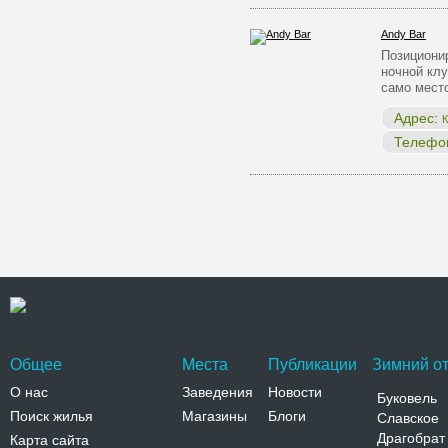
Andy Bar
Позициони
ночной кл
само мест
Адрес:
К
Телефо
Общее
Места
Публикации
Зимний от
О нас
Заведения
Новости
Буковель
Поиск жилья
Магазины
Блоги
Славское
Драгобрат
Карта сайта