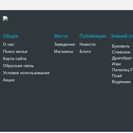
Общее
Места
Публикации
Зимний от
О нас
Заведения
Новости
Буковель
Поиск жилья
Магазины
Блоги
Славское
Драгобрат
Карта сайта
Изки
Обратная связь
Пилипец-
Условия использования
Плай
Акции
Водяники