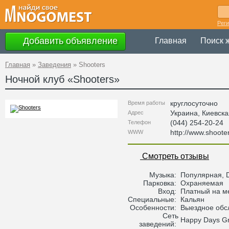
Рег
Добавить объявление
Главная
Поиск 
Главная
»
Заведения
»
Shooters
Ночной клуб «
Shooters
»
круглосуточно
Время работы
Украина
,
Киевска
Адрес
(044) 254-20-24
Телефон
http://www.shooter
WWW
Смотреть отзывы
Музыка:
Популярная, D
Парковка:
Охраняемая
Вход:
Платный на м
Специальные:
Кальян
Особенности:
Выездное обс
Сеть
Happy Days G
заведений: