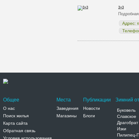
3+3
Подробная
Адрес:
К
Телефо
Общее
Места
Публикации
Зимний от
О нас
Заведения
Новости
Буковель
Поиск жилья
Магазины
Блоги
Славское
Драгобрат
Карта сайта
Изки
Обратная связь
Пилипец-
Условия использования