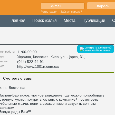
Регистрация
Забыли пароль?
Главная
Поиск жилья
Места
Публикации
О
смотреть данные об
авторе объявления
11:00-00:00
емя работы
Украина
,
Киевская
, Киев,
ул. Щорса, 31
,
рес
(044) 522-94-91
лефон
http://www.1001n.com.ua/
WW
Смотреть отзывы
хня:
Восточная
льян-Бар тихое, уютное заведение, где можно попробовать
сточную кухню, покурить кальян, с компанией посмотреть
тбольные матчи, попить свежее пиво и закусить сочным
ашлыком.
егда рады Вам!!!