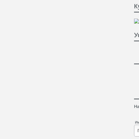
К
У
На
И