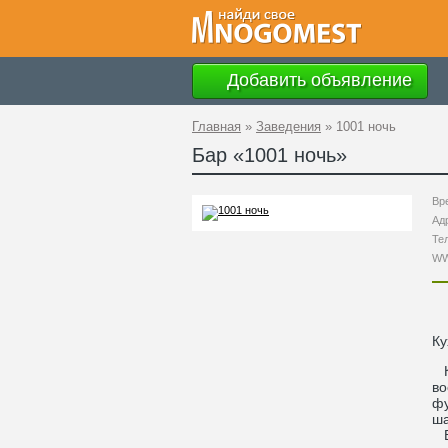
Добавить объявление
Главная
»
Заведения
»
1001 ночь
Бар «
1001 ночь
»
Вр
Ад
Те
W
Ку
Ка
во
фу
ш
Вс