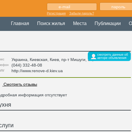
Регистрация
Забыли пароль?
Главная
Поиск жилья
Места
Публикации
О
смотреть данные об
авторе объявления
Украина
,
Киевская
, Киев,
пр-т Мишуги, 3в
,
рес
(044) 332-48-08
лефон
http://www.renove-d.kiev.ua
WW
Смотреть отзывы
дробная информация отсутствует
ухня
слуги