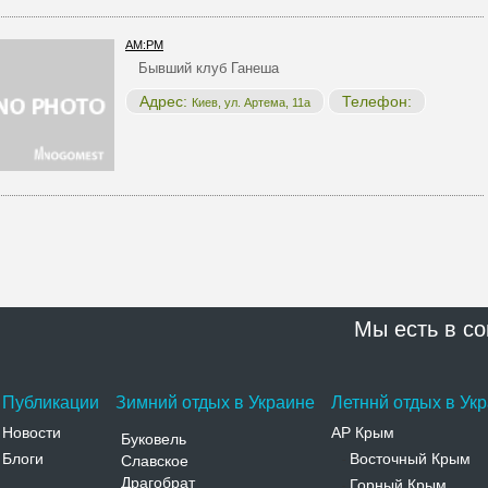
AM:PM
Бывший клуб Ганеша
Адрес:
Телефон:
Киев, ул. Артема, 11а
Мы есть в со
Публикации
Зимний отдых в Украине
Летннй отдых в Ук
Новости
АР Крым
Буковель
Блоги
Восточный Крым
Славское
-
Драгобрат
Горный Крым
-