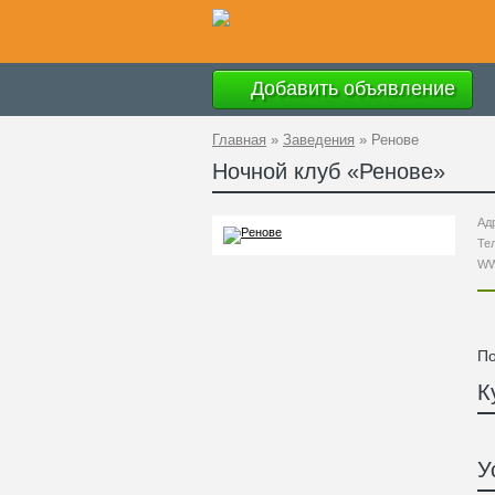
Добавить объявление
Главная
»
Заведения
»
Ренове
Ночной клуб «
Ренове
»
Ад
Те
W
По
К
У