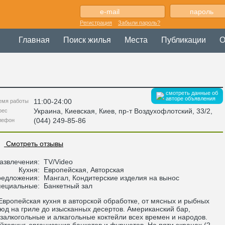
Регистрация
Забыли пароль?
Главная
Поиск жилья
Места
Публикации
О
смотреть данные об
авторе объявления
11:00-24:00
емя работы
Украина
,
Киевская
, Киев,
пр-т Воздухофлотский, 33/2
,
рес
(044) 249-85-86
лефон
Смотреть отзывы
азвлечения:
TV/Video
Кухня:
Европейская, Авторская
редложения:
Мангал, Кондитерские изделия на вынос
пециальные:
Банкетный зал
ропейская кухня в авторской обработке, от мясных и рыбных
юд на гриле до изысканных десертов. Американский бар,
залкогольные и алкагольные коктейли всех времен и народов.