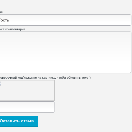
мя
кст комментария
оверочный код(нажмите на картинку, чтобы обновить текст)