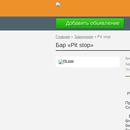
Добавить объявление
Главная
»
Заведения
»
Pit stop
Бар «
Pit stop
»
Вр
Ад
Те
Р
П
С
Ев
бл
бе