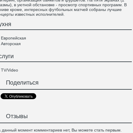
йтеринг, организация банкетов и фуршетов. На пяти экранах (2
азмы), в уютной обстановке - просмотр спортивных программ. В
хиве кроме, интересных футбольных матчей собраны лучшие
нцерты известных исполнителей.
ухня
Европейская
Авторская
слуги
TV/Video
Поделиться
Отзывы
 данный момент комментариев нет, Вы можете стать первым.