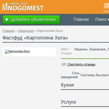
Рег
Добавить объявление
Главная
Поиск 
Главная
»
Заведения
»
Картопляна Хата
Фастфуд «
Картопляна Хата
»
Украина
,
Львовская
, 
Адрес
Телефон
Смотреть отзывы
Сеть
Системы быстрог
заведений:
Кухня
Услуги