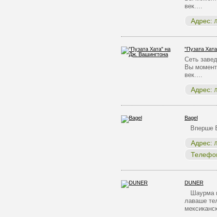
век.…
Адрес:
Л
"Пузата Хата
Сеть заве
Вы момента
век.…
Адрес:
Л
Bagel
Вперше Бе
Адрес:
Л
Телефо
DUNER
Шаурма ке
лаваше тел
мексиканс