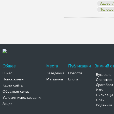
Адрес:
Л
Телефо
Общее
Места
Публикации
Зимний от
О нас
Заведения
Новости
Буковель
Поиск жилья
Магазины
Блоги
Славское
Драгобрат
Карта сайта
Изки
Обратная связь
Пилипец-
Условия использования
Плай
Акции
Водяники