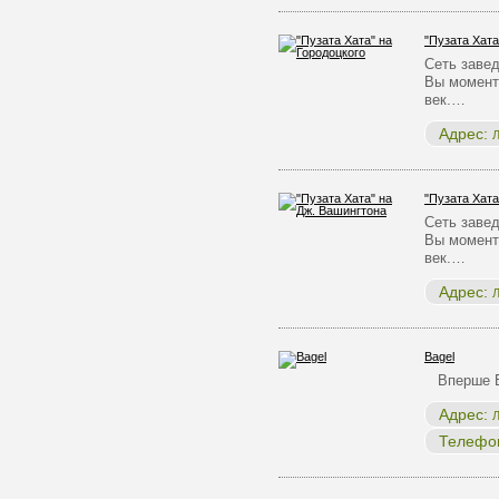
"Пузата Хата
Сеть заве
Вы момента
век.…
Адрес:
Л
"Пузата Хата
Сеть заве
Вы момента
век.…
Адрес:
Л
Bagel
Вперше Бе
Адрес:
Л
Телефо