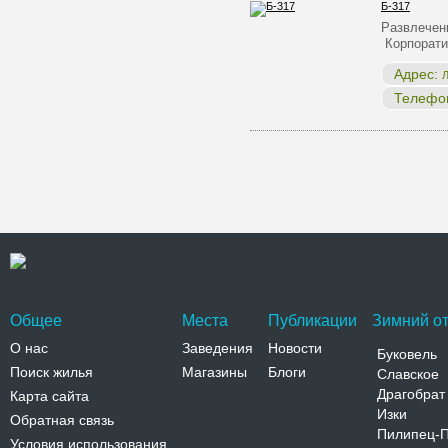
Б-317
Развлечен
Корпорат
Адрес:
Л
Телефо
Общее
Места
Публикации
Зимний от
О нас
Заведения
Новости
Буковель
Поиск жилья
Магазины
Блоги
Славское
Драгобрат
Карта сайта
Изки
Обратная связь
Пилипец-
Условия использования