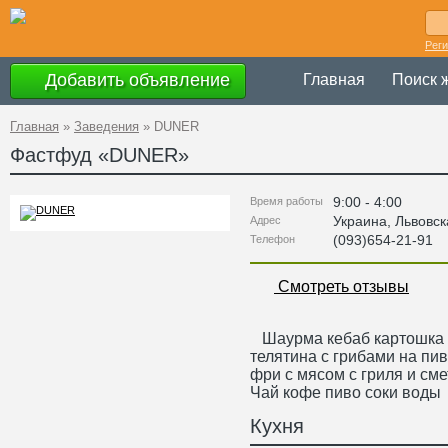
Рег
Добавить объявление
Главная
Поиск 
Главная
»
Заведения
»
DUNER
Фастфуд «
DUNER
»
9:00 - 4:00
Время работы
Украина
,
Львовск
Адрес
(093)654-21-91
Телефон
Смотреть отзывы
Шаурма кебаб картошка ф
телятина с грибами на пи
фри с мясом с гриля и сме
Чай кофе пиво соки воды
Кухня