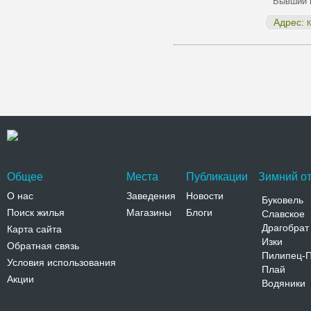
Бывший к
Адрес:
К
Общее
Места
Публикации
Зимний от
О нас
Заведения
Новости
Буковель
Поиск жилья
Магазины
Блоги
Славское
Драгобрат
Карта сайта
Изки
Обратная связь
Пилипец-
Условия использования
Плай
Акции
Водяники