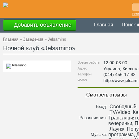
Рег
Добавить объявление
Главная
Поиск 
Главная
»
Заведения
»
Jelsamino
Ночной клуб «
Jelsamino
»
12:00-03:00
Время работы
Украина
,
Киевска
Адрес
(044) 456-17-82
Телефон
http://www.jelsam
WWW
Смотреть отзывы
Свободный
Вход:
TV/Video, Ка
Трансляция с
Развлечения:
вечеринки, 
Лаунж, Попу
программа, Д
Музыка: