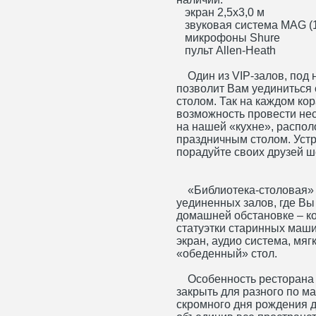
экран 2,5х3,0 м
звуковая система MAG (1
микрофоны Shure
пульт Allen-Heath
Один из VIP-залов, под 
позволит Вам уединиться 
столом. Так на каждом кора
возможность провести не
на нашей «кухне», распо
праздничным столом. Уст
порадуйте своих друзей 
«Библиотека-столовая» 
уединенных залов, где Вы
домашней обстановке – ко
статуэтки старинных маши
экран, аудио система, мя
«обеденный» стол.
Особенность ресторана в
закрыть для разного по м
скромного дня рождения 