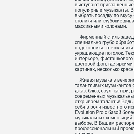
выступают приглашенные
популярные музыканты. В 
выбрать посадку по вкусу
столики или глубокие див
массивными колонами.
Фирменный стиль заведен
специально грубо обработ
подоконники, светильники,
украшающие потолок. Тек
интерьере, фисташкового
цветовой фон, где яркими
картинах, несколько крас
Живая музыка в вечерне
талантливых музыкантов с
джаз, блюз, соул, кантри, 
современных музыкальны
открываем таланты! Ведь 
себя в роли известного и
Evolution Pro с базой бол
музыкальных композиций, 
выборе. В Вашем распоря
профессиональный проекто
наличии: