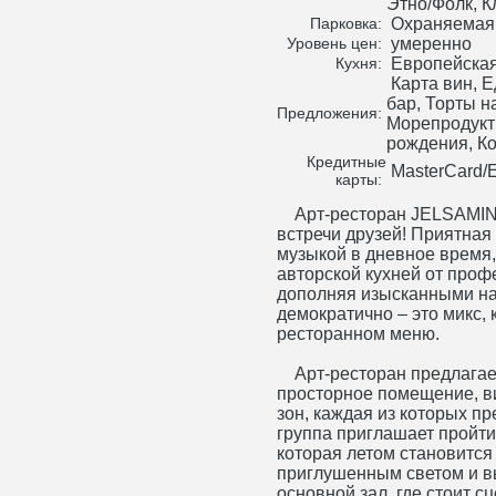
Этно/Фолк, К
Охраняемая,
Парковка:
умеренно
Уровень цен:
Европейская
Кухня:
Карта вин, Е
бар, Торты н
Предложения:
Морепродукт
рождения, К
Кредитные
MasterCard/E
карты:
Арт-ресторан JELSAMINO
встречи друзей! Приятна
музыкой в дневное время,
авторской кухней от про
дополняя изысканными нап
демократично – это микс,
ресторанном меню.
Арт-ресторан предлагает
просторное помещение, в
зон, каждая из которых пр
группа приглашает пройти
которая летом становится 
приглушенным светом и в
основной зал, где стоит с