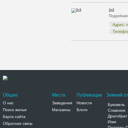
3+3
Подробная
Адрес:
К
Телефо
Общее
Места
Публикации
Зимний от
О нас
Заведения
Новости
Буковель
Поиск жилья
Магазины
Блоги
Славское
Драгобрат
Карта сайта
Изки
Обратная связь
Пилипец-