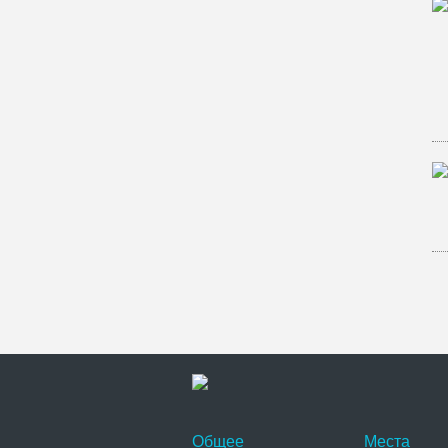
Общее
Места