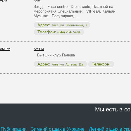
Ajour
Вход: Face control, Dress code, Платный на
мероприятия Специальные: VIP-зал, Кальян
Музыка: Популярная,…
Адрес:
Киев, ул. Леонтовича, 3
Телефон:
(044) 234-74-94
AM:PM
Бывший клуб Ганеша
Адрес:
Телефон:
Киев, ул. Артема, 11а
Мы есть в со
Публикации
Зимний отдых в Украине
Летннй отдых в Ук