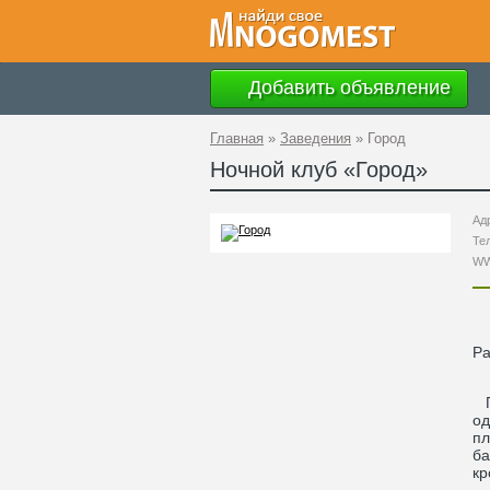
Добавить объявление
Главная
»
Заведения
»
Город
Ночной клуб «
Город
»
Ад
Те
W
Ра
По
од
пл
ба
кр