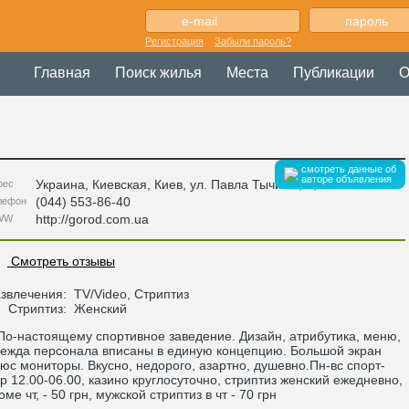
Регистрация
Забыли пароль?
Главная
Поиск жилья
Места
Публикации
О
смотреть данные об
авторе объявления
Украина
,
Киевская
, Киев,
ул. Павла Тычины, 7
,
рес
(044) 553-86-40
лефон
http://gorod.com.ua
WW
Смотреть отзывы
звлечения:
TV/Video, Стриптиз
Стриптиз:
Женский
-настоящему спортивное заведение. Дизайн, атрибутика, меню,
ежда персонала вписаны в единую концепцию. Большой экран
юс мониторы. Вкусно, недорого, азартно, душевно.Пн-вс спорт-
р 12.00-06.00, казино круглосуточно, стриптиз женский ежедневно,
оме чт, - 50 грн, мужской стриптиз в чт - 70 грн