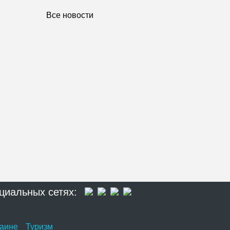
Все новости
циальных сетях:
раине
Туризм