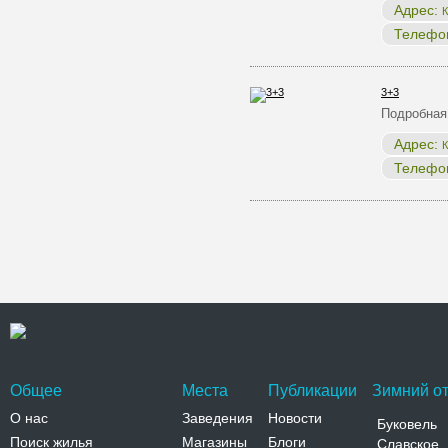
Адрес:
К
Телефо
3+3
Подробная
Адрес:
К
Телефо
Общее
Места
Публикации
Зимний от
О нас
Заведения
Новости
Буковель
Поиск жилья
Магазины
Блоги
Славское