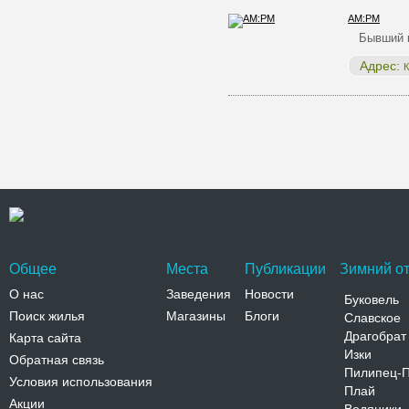
AM:PM
Бывший к
Адрес:
К
Общее
Места
Публикации
Зимний от
О нас
Заведения
Новости
Буковель
Поиск жилья
Магазины
Блоги
Славское
Драгобрат
Карта сайта
Изки
Обратная связь
Пилипец-
Условия использования
Плай
Акции