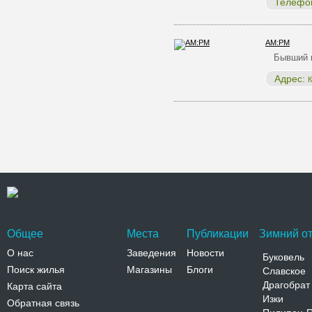
Телефо
AM:PM
Бывший к
Адрес:
К
Общее
Места
Публикации
Зимний от
О нас
Заведения
Новости
Буковель
Поиск жилья
Магазины
Блоги
Славское
Драгобрат
Карта сайта
Изки
Обратная связь