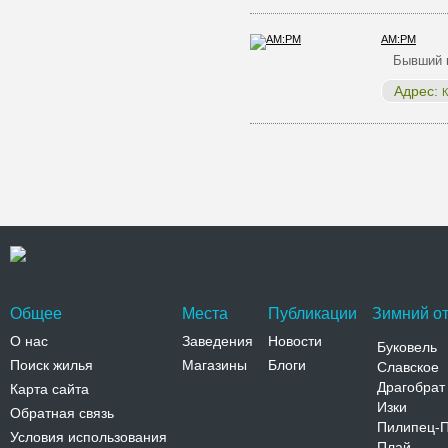
AM:PM
Бывший к
Адрес:
К
Общее
Места
Публикации
Зимний от
О нас
Заведения
Новости
Буковель
Поиск жилья
Магазины
Блоги
Славское
Драгобрат
Карта сайта
Изки
Обратная связь
Пилипец-
Условия использования
Плай