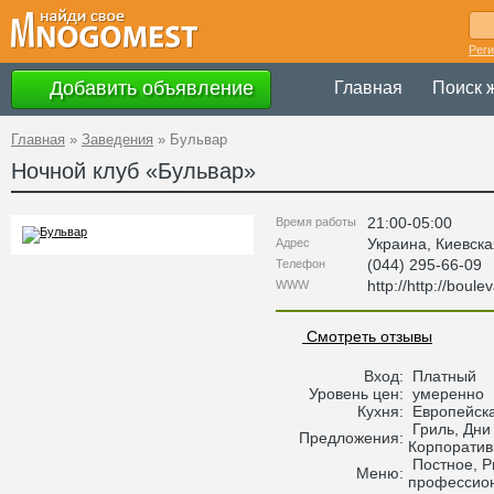
Рег
Добавить объявление
Главная
Поиск 
Главная
»
Заведения
»
Бульвар
Ночной клуб «
Бульвар
»
21:00-05:00
Время работы
Украина
,
Киевска
Адрес
(044) 295-66-09
Телефон
http://http://boule
WWW
Смотреть отзывы
Вход:
Платный
Уровень цен:
умеренно
Кухня:
Европейска
Гриль, Дни 
Предложения:
Корпорати
Постное, Р
Меню:
профессио