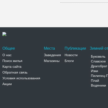
Общее
Места
Публикации
Зимний от
О нас
Заведения
Новости
Буковель
Поиск жилья
Магазины
Блоги
Славское
Драгобрат
Карта сайта
Изки
Обратная связь
Пилипец-
Условия использования
Плай
Акции
Водяники