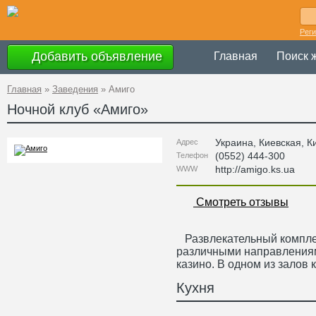
Рег
Добавить объявление
Главная
Поиск 
Главная
»
Заведения
»
Амиго
Ночной клуб «
Амиго
»
Украина
,
Киевская
, К
Адрес
(0552) 444-300
Телефон
http://amigo.ks.ua
WWW
Смотреть отзывы
Развлекательный комплекс
различными направлениям
казино. В одном из залов 
Кухня