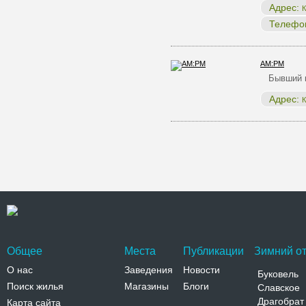
Адрес:
К
Телефо
AM:PM
Бывший к
Адрес:
К
Общее
Места
Публикации
Зимний от
О нас
Заведения
Новости
Буковель
Поиск жилья
Магазины
Блоги
Славское
Драгобрат
Карта сайта