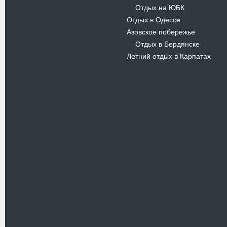
Отдых на ЮБК
-
Отдых в Одессе
Азовское побережье
Отдых в Бердянске
-
Летний отдых в Карпатах
Новости
Отдых в Ливадии, АР Крым
15.03.11
Ливадия – небольшой поселок
городского типа, который
расположился у юго-западной
границы…