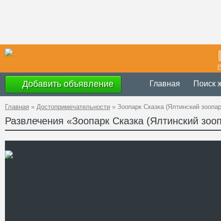
Р
Добавить объявление
Главная
Поиск 
Главная
»
Достопримечательности
»
Зоопарк Сказка (Ялтинский зоопар
Развлечения «Зоопарк Сказка (Ялтинский зоо
Украина
,
АР Кры
Адрес
(Яузы), 28
GPS
44°29'45''N, 34°6'
Координаты
+38 (0654) 31-00
Телефон
www.yaltazoo.org
Сайт
Смотреть отзывы