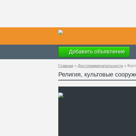
Добавить объявление
Главная
»
Достопримечательности
»
Кост
Религия, культовые сооруж
Ад
GP
Те
Са