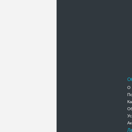
О
О 
По
Ка
Об
Ус
Ак
Л