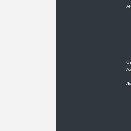
А
От
Аз
Ле
Новости