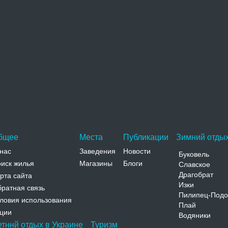
Адрес:
ул. И. Франко, 9 Львовская, Жолква, ул. И.
Франко, 9
Телефон:
Монастырь фелицианок
Здания бывшего монастыря фелицианок
расположены немного в стороне от центра Жолквы
рядом с Троицкой церковью…
Адрес:
ул. Львовская Львовская, Жолква, ул. Львовская
Телефон:
бщее
Места
Публикации
Зимний отдых
нас
Заведения
Новости
Буковель
иск жилья
Магазины
Блоги
Славское
Драгобрат
рта сайта
Изки
ратная связь
Пилипец-Подо
ловия использования
Плай
ции
Водяники
етннй отдых в Украине
Туризм