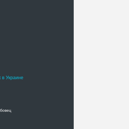
 в Украине
бовец