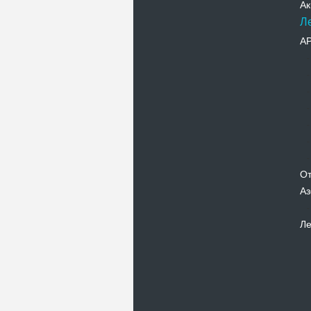
Ак
Л
А
От
Аз
Ле