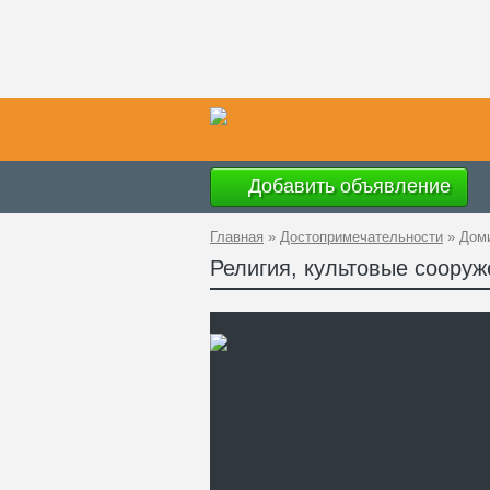
Добавить объявление
Главная
»
Достопримечательности
»
Дом
Религия, культовые соору
Ад
GP
Те
Са