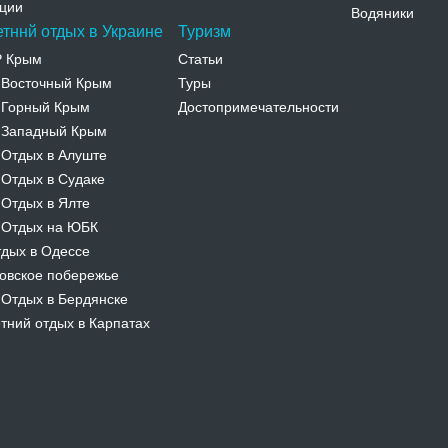
ции
Водяники
етннй отдых в Украине
Туризм
Р Крым
Статьи
Восточный Крым
Туры
-
Горный Крым
Достопримечательности
-
Западный Крым
-
Отдых в Алуште
-
Отдых в Судаке
-
Отдых в Ялте
-
Отдых на ЮБК
-
дых в Одессе
овское побережье
Отдых в Бердянске
-
тний отдых в Карпатах