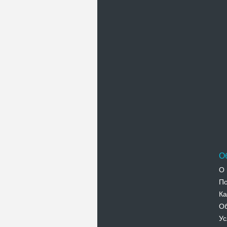
О
О 
По
Ка
Об
Ус