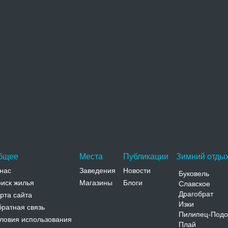
Богородицы расположена немного в стороне от
центра Жолквы на территории…
Адрес:
ул. И. Франко, 9 Львовская, Жолква, ул. И.
Франко, 9
Телефон:
Монастырь фелицианок
Здания бывшего монастыря фелицианок
расположены немного в стороне от центра Жолквы
рядом с Троицкой церковью…
Адрес:
ул. Львовская Львовская, Жолква, ул. Львовская
Телефон:
бщее
Места
Публикации
Зимний отдых
нас
Заведения
Новости
Буковель
иск жилья
Магазины
Блоги
Славское
Драгобрат
рта сайта
Изки
ратная связь
Пилипец-Подо
ловия использования
Плай