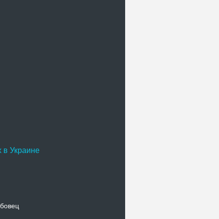
 в Украине
бовец