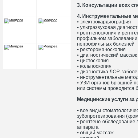
3. Консультации всех с
4. Инструментальные м
• электрокардиография
• ультразвуковая диагност
• рентгеноскопия и рентг
профильном заболевании 
непрофильных болезней
• ректороманоскопия
• диагностический массаж
• цистоскопия
• кольпоскопия
• диагностика ЛОР-забол
• инструментальные мето
• УЗИ органов брюшной по
или системы проводится 
Медицинские услуги за 
• все виды стоматологиче
зубопротезирования (кром
• рентгено-обследование 
аппарата
• общий массаж