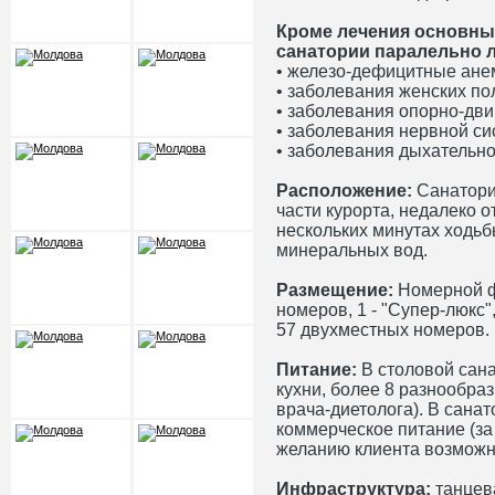
Кроме лечения основны
санатории паралельно л
• железо-дефицитные ане
• заболевания женских по
• заболевания опорно-дви
• заболевания нервной с
• заболевания дыхательн
Расположение:
Санатори
части курорта, недалеко о
нескольких минутах ходьб
минеральных вод.
Размещение:
Номерной ф
номеров, 1 - "Супер-люкс",
57 двухместных номеров.
Питание:
В столовой сана
кухни, более 8 разнообра
врача-диетолога). В санат
коммерческое питание (за
желанию клиента возможн
Инфраструктура:
танцева