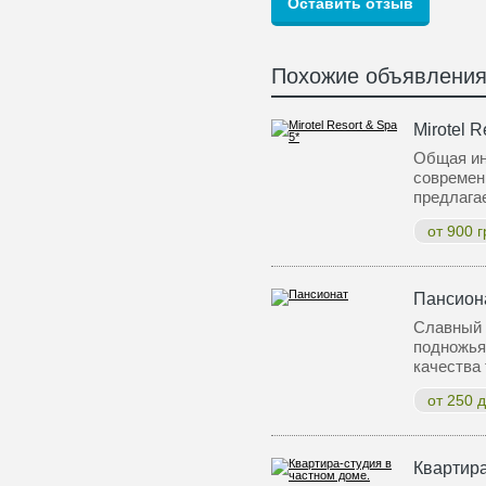
Похожие объявлени
Mirotel R
Общая ин
современ
предлага
от 900 г
Пансион
Славный 
подножья
качества
от 250 д
Квартира