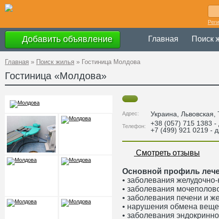
Рег
Добавить объявление
Главная
Поиск 
Главная
»
Поиск жилья
»
Гостиница Молдова
Гостиница «Молдова»
Украина
,
Львовская
,
Адрес:
+38 (057) 715 1383 -
Телефон:
+7 (499) 921 0219 - 
Смотреть отзывы
Основной профиль лече
• заболевания желудочно-
• заболевания мочеполов
• заболевания печени и 
• нарушения обмена веще
• заболевания эндокринн