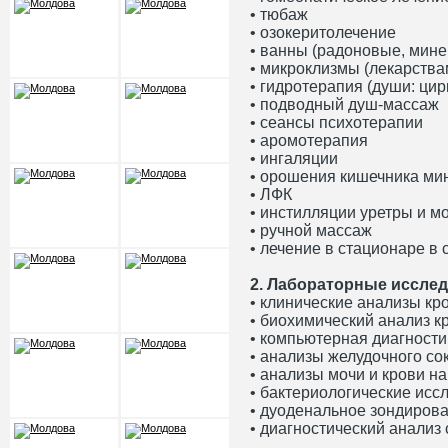
• тюбаж
• озокеритолечение
• ванны (радоновые, мин
• микроклизмы (лекарства
• гидротерапия (души: ци
• подводный душ-массаж
• сеансы психотерапии
• аромотерапия
• ингаляции
• орошения кишечника ми
• ЛФК
• инстилляции уретры и м
• ручной массаж
• лечение в стационаре в
2. Лабораторные исслед
• клинические анализы кр
• биохимический анализ к
• компьютерная диагности
• анализы желудочного со
• анализы мочи и крови на
• бактериологические исс
• дуоденальное зондиров
• диагностический анализ