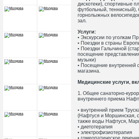
дискотеки), спортивные п
футбольный, теннисный), 
горнолыжных велосипедов
зал.
Услуги:
• Экскурсии по уголкам Пр
• Поездки в страны Европ
• Поездки Галычиной (ст
посещение представления 
музыки)
• Посещение внутренней 
магазина.
Медицинские услуги, вк
1. Общее санаторно-курор
внутреннего приема Нафт
• внутренний прием Труск
(Нафтуся и Моршинская, 
также воды Нафтуся, Мари
• диетотерапия
• электрофизиотерапия
• гомеопатическое лечени