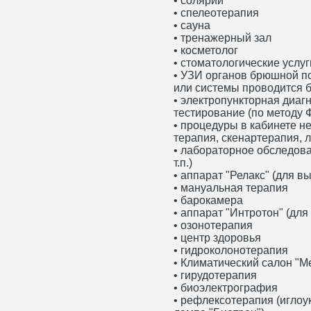
• солярий
• спелеотерапия
• сауна
• тренажерный зал
• косметолог
• стоматологические услуг
• УЗИ органов брюшной по
или системы проводится 
• электропункторная диаг
тестирование (по методу 
• процедуры в кабинете 
терапия, скенартерапия, 
• лабораторное обследов
т.п.)
• аппарат "Релакс" (для в
• мануальная терапия
• барокамера
• аппарат "Интротон" (дл
• озонотерапия
• центр здоровья
• гидроколонотерапия
• Климатический салон "М
• гирудотерапия
• биоэлектрография
• рефлексотерапия (иглоу