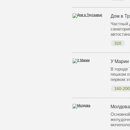
Дом в Тр
Частный 
санатория
автостан
320
У Марии
В городе 
пешком о
первом э
160-200
Молдова
Основной
желудочн
мочеполо