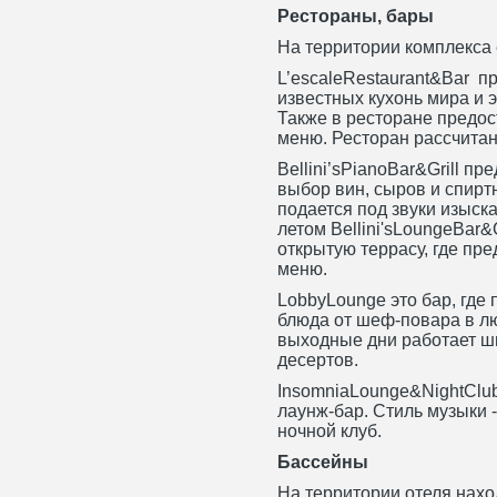
Рестораны, бары
На территории комплекса 
L’escaleRestaurant&Bar 
известных кухонь мира и 
Также в ресторане предо
меню. Ресторан рассчитан
Bellini’sPianoBar&Grill п
выбор вин, сыров и спирт
подается под звуки изыск
летом Bellini'sLoungeBar&
открытую террасу, где пре
меню.
LobbyLounge это бар, где
блюда от шеф-повара в лю
выходные дни работает шв
десертов.
InsomniaLounge&NightClub 
лаунж-бар. Стиль музыки -
ночной клуб.
Бассейны
На территории отеля нахо