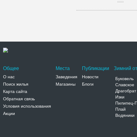
Общее
Места
Публикации
Зимний от
О нас
Заведения
Новости
Буковель
Поиск жилья
Магазины
Блоги
Славское
Драгобрат
Карта сайта
Изки
Обратная связь
Пилипец-
Условия использования
Плай
Акции
Водяники