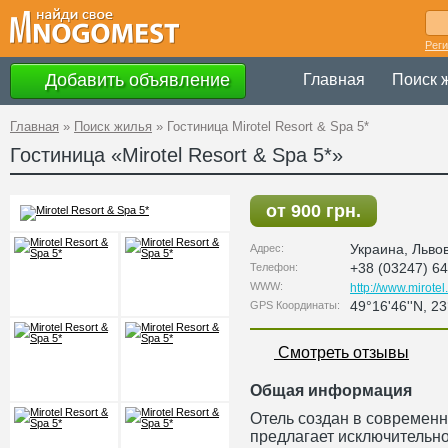
Рег
Добавить объявление
Главная
Поиск 
Главная
»
Поиск жилья
»
Гостиница Mirotel Resort & Spa 5*
Гостиница «Mirotel Resort & Spa 5*»
от 900 грн.
Украина
,
Льво
Адрес:
+38 (03247) 64
Телефон:
WWW:
http://www.mirotel
49°16'46''N, 23
GPS Координаты:
Смотреть отзывы
Общая информация
Отель создан в современн
предлагает исключительн