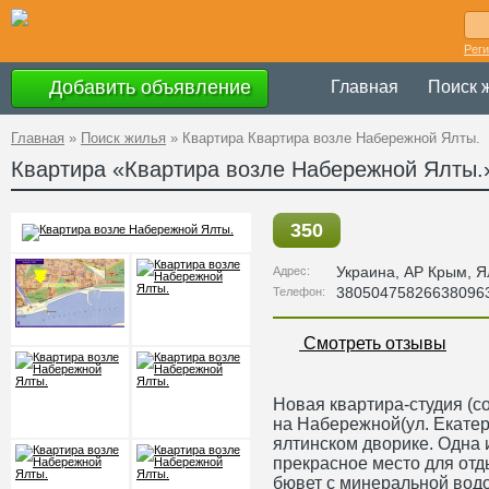
Рег
Добавить объявление
Главная
Поиск 
Главная
»
Поиск жилья
»
Квартира Квартира возле Набережной Ялты.
Квартира «Квартира возле Набережной Ялты.
350
Украина
,
АР Крым
, Я
Адрес:
38050475826638096
Телефон:
Смотреть отзывы
Новая квартира-студия (с
на Набережной(ул. Екатер
ялтинском дворике. Одна 
прекрасное место для отд
бювет с минеральной водо