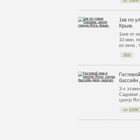
от 1500
1кв по у
Крым.
1ккв от н
10 мин. п
из окна ,
350
Гостевой
бассейн 
3-х этажн
Садовая 
центр Ял
от 1500