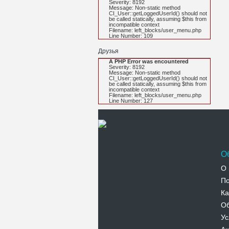
Severity: 8192
Message: Non-static method
CI_User::getLoggedUserId() should not
be called statically, assuming $this from
incompatible context
Filename: left_blocks/user_menu.php
Line Number: 109
Друзья
A PHP Error was encountered
Severity: 8192
Message: Non-static method
CI_User::getLoggedUserId() should not
be called statically, assuming $this from
incompatible context
Filename: left_blocks/user_menu.php
Line Number: 127
О
О 
По
Ка
Об
Ус