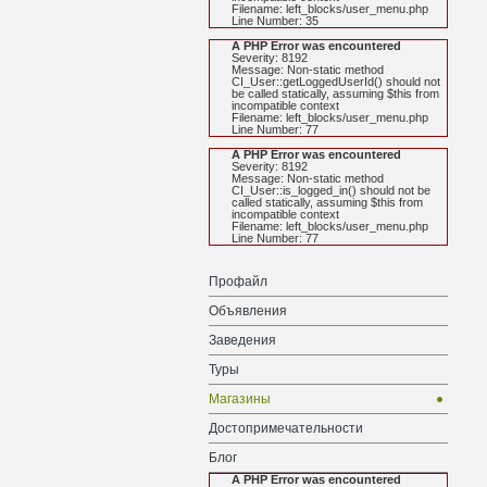
Filename: left_blocks/user_menu.php
Line Number: 35
A PHP Error was encountered
Severity: 8192
Message: Non-static method
CI_User::getLoggedUserId() should not
be called statically, assuming $this from
incompatible context
Filename: left_blocks/user_menu.php
Line Number: 77
A PHP Error was encountered
Severity: 8192
Message: Non-static method
CI_User::is_logged_in() should not be
called statically, assuming $this from
incompatible context
Filename: left_blocks/user_menu.php
Line Number: 77
Профайл
Объявления
Заведения
Туры
Магазины
Достопримечательности
Блог
A PHP Error was encountered