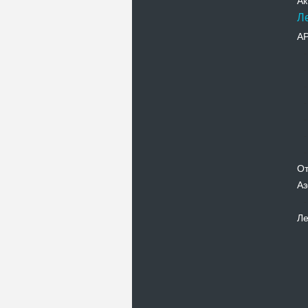
Ак
Л
А
От
Аз
Ле
Новости
В Киевском музеи авиации