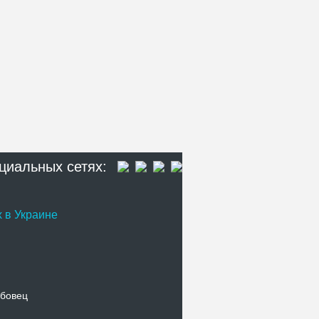
циальных сетях:
 в Украине
бовец