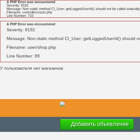
A PHP Error was encountered
Severity: 8192
Message: Non-static method CI_User::getLoggedUserId() should not be called statically
Filename: controllers/user.php
Line Number: 710
A PHP Error was encountered
Severity: 8192
Message: Non-static method CI_User::getLoggedUserId() should not 
Filename: user/shop.php
Line Number: 89
У пользователя нет магазинов.
Добавить объявление