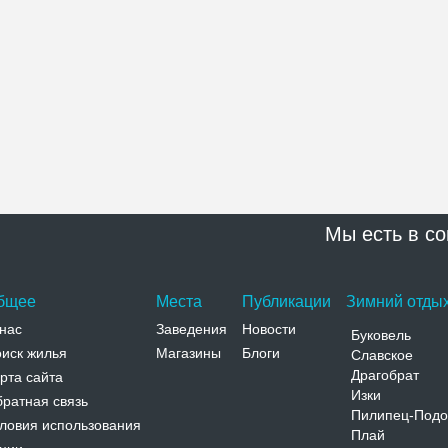
Мы есть в со
бщее
Места
Публикации
Зимний отдых
нас
Заведения
Новости
Буковель
иск жилья
Магазины
Блоги
Славское
Драгобрат
рта сайта
Изки
ратная связь
Пилипец-Подо
ловия использования
Плай