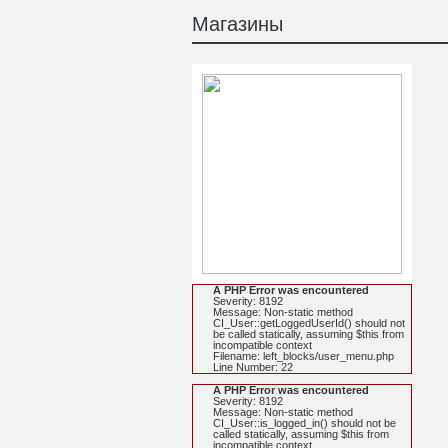
Магазины
A PHP Error was encountered
Severity: 8192
Message: Non-static method
CI_User::getLoggedUserId() should not
be called statically, assuming $this from
incompatible context
Filename: left_blocks/user_menu.php
Line Number: 22
A PHP Error was encountered
Severity: 8192
Message: Non-static method
CI_User::is_logged_in() should not be
called statically, assuming $this from
incompatible context