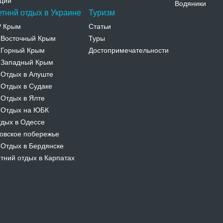
ции
Водяники
етннй отдых в Украине
Туризм
Р Крым
Статьи
Восточный Крым
Туры
-
Горный Крым
Достопримечательности
-
Западный Крым
-
Отдых в Алуште
-
Отдых в Судаке
-
Отдых в Ялте
-
Отдых на ЮБК
-
дых в Одессе
овское побережье
Отдых в Бердянске
-
тний отдых в Карпатах