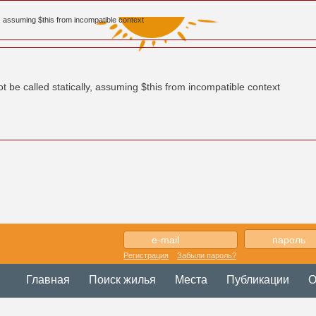
, assuming $this from incompatible context
be called statically, assuming $this from incompatible context
Регистрация
Забыли пароль?
Главная
Поиск жилья
Места
Публикации
О