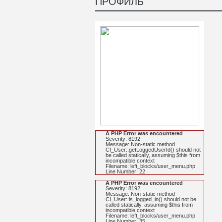
ПРОФИЛЬ
A PHP Error was encountered
Severity: 8192
Message: Non-static method
CI_User::getLoggedUserId() should not
be called statically, assuming $this from
incompatible context
Filename: left_blocks/user_menu.php
Line Number: 22
A PHP Error was encountered
Severity: 8192
Message: Non-static method
CI_User::is_logged_in() should not be
called statically, assuming $this from
incompatible context
Filename: left_blocks/user_menu.php
Line Number: 35