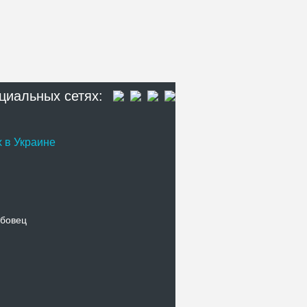
циальных сетях:
 в Украине
бовец