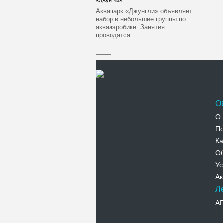
«Джунгли»
Аквапарк «Джунгли» объявляет
набор в небольшие группы по
аквааэробике. Занятия
проводятся…
О
О 
По
Ка
Об
Ус
Ак
Л
А