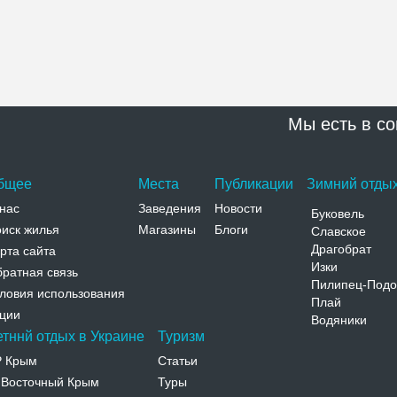
Мы есть в со
бщее
Места
Публикации
Зимний отдых
нас
Заведения
Новости
Буковель
иск жилья
Магазины
Блоги
Славское
Драгобрат
рта сайта
Изки
ратная связь
Пилипец-Подо
ловия использования
Плай
ции
Водяники
етннй отдых в Украине
Туризм
Р Крым
Статьи
Восточный Крым
Туры
-