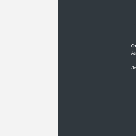
От
Аз
Ле
Новости
В Киевском музеи авиации
пройдет развлекательно-
просветительский проект
Самальот Фест 3
17.05.16