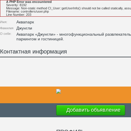
A PHP Error was encountered
Severity: 8192
Message: Non-static method CI_User::getUserInfo() should not be called statically, ass
Filename: controllers/user.php
Line Number: 203
Аквапарк
Имя:
Джунгли
Фамилия
О себе:
Аквапарк «Джунгли» - многофункциональный развлекательн
паркингом и гостиницей.
Контактная информация
Добавить объявление