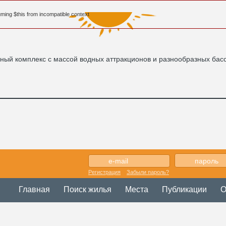
uming $this from incompatible context
ый комплекс с массой водных аттракционов и разнообразных басс
Регистрация
Забыли пароль?
Главная
Поиск жилья
Места
Публикации
О