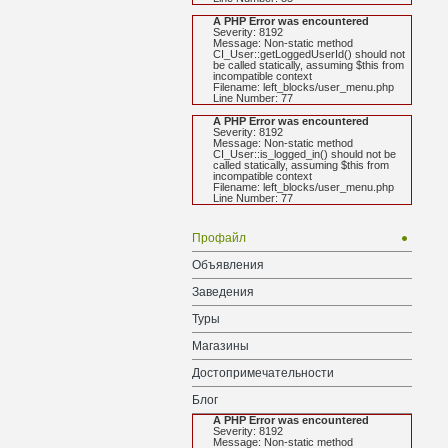
A PHP Error was encountered
Severity: 8192
Message: Non-static method
CI_User::getLoggedUserId() should not
be called statically, assuming $this from
incompatible context
Filename: left_blocks/user_menu.php
Line Number: 77
A PHP Error was encountered
Severity: 8192
Message: Non-static method
CI_User::is_logged_in() should not be
called statically, assuming $this from
incompatible context
Filename: left_blocks/user_menu.php
Line Number: 77
Профайл
Объявления
Заведения
Туры
Магазины
Достопримечательности
Блог
A PHP Error was encountered
Severity: 8192
Message: Non-static method