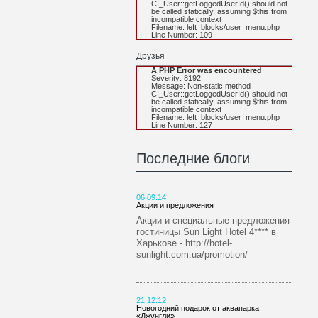
CI_User::getLoggedUserId() should not
be called statically, assuming $this from
incompatible context
Filename: left_blocks/user_menu.php
Line Number: 109
Друзья
A PHP Error was encountered
Severity: 8192
Message: Non-static method
CI_User::getLoggedUserId() should not
be called statically, assuming $this from
incompatible context
Filename: left_blocks/user_menu.php
Line Number: 127
Последние блоги
06.09.14
Акции и предложения
Акции и специальные предложения
гостиницы Sun Light Hotel 4**** в
Харькове - http://hotel-
sunlight.com.ua/promotion/
21.12.12
Новогодний подарок от аквапарка
«Джунгли»