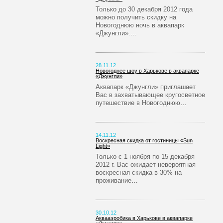
Только до 30 декабря 2012 года
можно получить скидку на
Новогоднюю ночь в аквапарк
«Джунгли».…
28.11.12
Новогоднее шоу в Харькове в аквапарке
«Джунгли»
Аквапарк «Джунгли» приглашает
Вас в захватывающее кругосветное
путешествие в Новогоднюю…
14.11.12
Воскресная скидка от гостиницы «Sun
Light»
Только с 1 ноября по 15 декабря
2012 г. Вас ожидает невероятная
воскресная скидка в 30% на
проживание…
30.10.12
Аквааэробика в Харькове в аквапарке