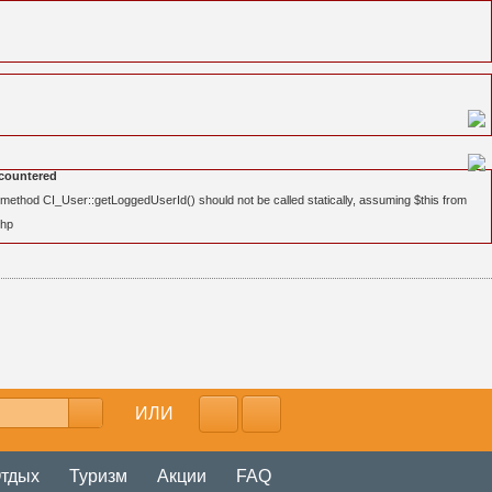
countered
method CI_User::getLoggedUserId() should not be called statically, assuming $this from
php
ИЛИ
тдых
Туризм
Акции
FAQ