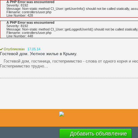
A PHP Error was encountered
Severity: 8192
Message: Non-static method CI_User::getUserInfo() should not be called statically, ass
Filename: controllers/user.php
Line Number: 428
A PHP Error was encountered
Severity: 8192
Message: Non-static method CI_User::getLoggedUserId() should not be called statically
Filename: controllers/user.php
Line Number: 448
Опубликован
17.05.14
Гостевой дом. Уютное жилье в Крыму.
Гостевой дом, гостиница, гостеприимство - слова от одного корня и н
Гостеприимство трудно…
Добавить объявление