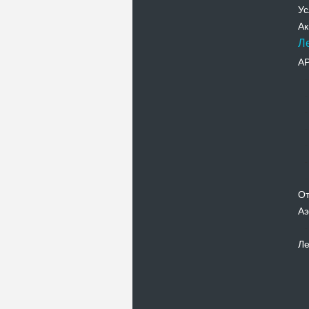
Ус
Ак
Л
А
От
Аз
Ле
Новости