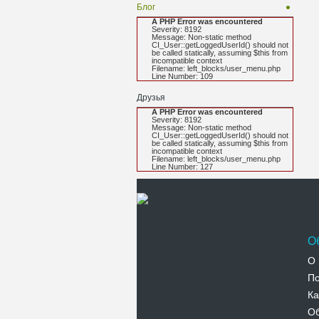
Блог
A PHP Error was encountered
Severity: 8192
Message: Non-static method
CI_User::getLoggedUserId() should not
be called statically, assuming $this from
incompatible context
Filename: left_blocks/user_menu.php
Line Number: 109
Друзья
A PHP Error was encountered
Severity: 8192
Message: Non-static method
CI_User::getLoggedUserId() should not
be called statically, assuming $this from
incompatible context
Filename: left_blocks/user_menu.php
Line Number: 127
О
О 
По
Ка
Об