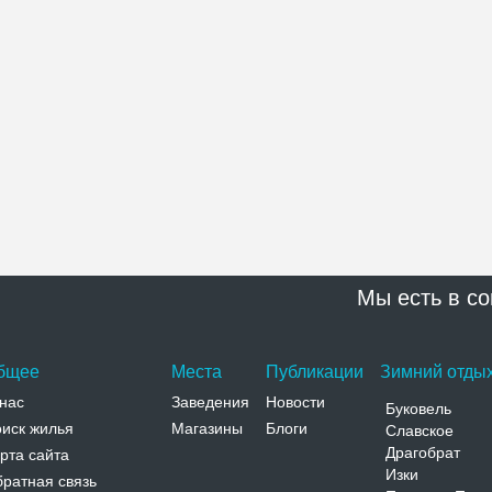
Мы есть в со
бщее
Места
Публикации
Зимний отдых
нас
Заведения
Новости
Буковель
иск жилья
Магазины
Блоги
Славское
Драгобрат
рта сайта
Изки
ратная связь