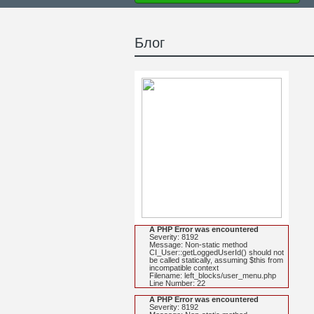
Блог
A PHP Error was encountered
Severity: 8192
Message: Non-static method
CI_User::getLoggedUserId() should not
be called statically, assuming $this from
incompatible context
Filename: left_blocks/user_menu.php
Line Number: 22
A PHP Error was encountered
Severity: 8192