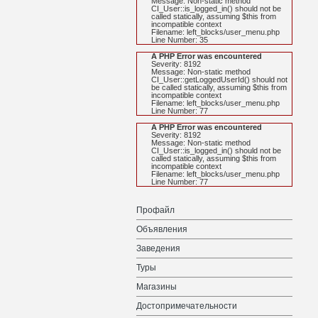
Message: Non-static method
CI_User::is_logged_in() should not be
called statically, assuming $this from
incompatible context
Filename: left_blocks/user_menu.php
Line Number: 35
A PHP Error was encountered
Severity: 8192
Message: Non-static method
CI_User::getLoggedUserId() should not
be called statically, assuming $this from
incompatible context
Filename: left_blocks/user_menu.php
Line Number: 77
A PHP Error was encountered
Severity: 8192
Message: Non-static method
CI_User::is_logged_in() should not be
called statically, assuming $this from
incompatible context
Filename: left_blocks/user_menu.php
Line Number: 77
Профайл
Объявления
Заведения
Туры
Магазины
Достопримечательности