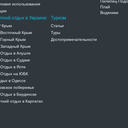
Пилипец-Подо
ловия использования
Плай
ции
Водяники
етннй отдых в Украине
Туризм
Р Крым
Статьи
Восточный Крым
Туры
-
Горный Крым
Достопримечательности
-
Западный Крым
-
Отдых в Алуште
-
Отдых в Судаке
-
Отдых в Ялте
-
Отдых на ЮБК
-
дых в Одессе
овское побережье
Отдых в Бердянске
-
тний отдых в Карпатах