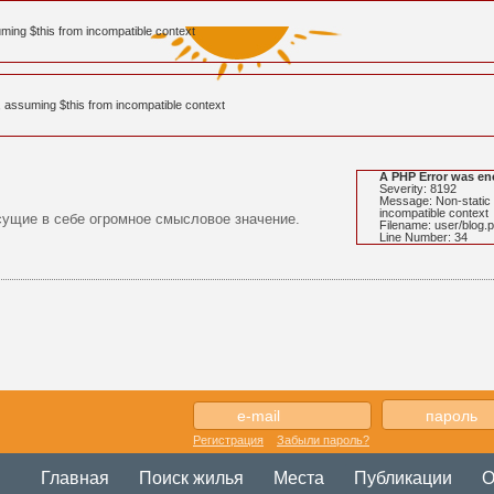
uming $this from incompatible context
, assuming $this from incompatible context
A PHP Error was en
Severity: 8192
Message: Non-static 
incompatible context
есущие в себе огромное смысловое значение.
Filename: user/blog.
Line Number: 34
Регистрация
Забыли пароль?
Главная
Поиск жилья
Места
Публикации
О