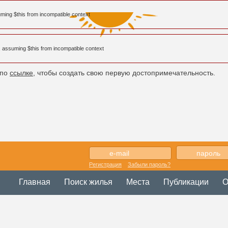
uming $this from incompatible context
, assuming $this from incompatible context
 по
ссылке
, чтобы создать свою первую достопримечательность.
Регистрация
Забыли пароль?
Главная
Поиск жилья
Места
Публикации
О