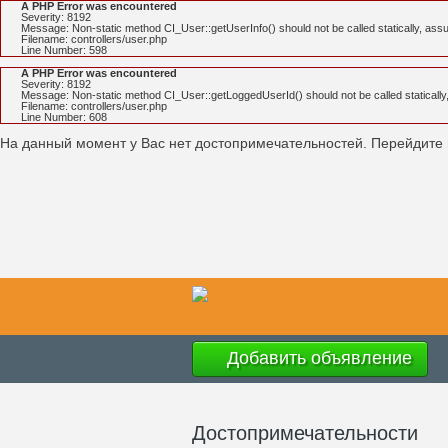
A PHP Error was encountered
Severity: 8192
Message: Non-static method CI_User::getUserInfo() should not be called statically, ass
Filename: controllers/user.php
Line Number: 598
A PHP Error was encountered
Severity: 8192
Message: Non-static method CI_User::getLoggedUserId() should not be called statically
Filename: controllers/user.php
Line Number: 608
На данный момент у Вас нет достопримечательностей. Перейдите
Добавить объявление
Достопримечательности