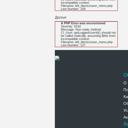
incompatible context
Filename: left_blocks/user_menu.php
Line Number: 109
Друзья
A PHP Error was encountered
Severity: 8192
Message: Non-static method
CI_User::getLoggedUserId() should not
be called statically, assuming $this from
incompatible context
Filename: left_blocks/user_menu.php
Line Number: 127
О
О 
По
Ка
Об
Ус
Ак
Л