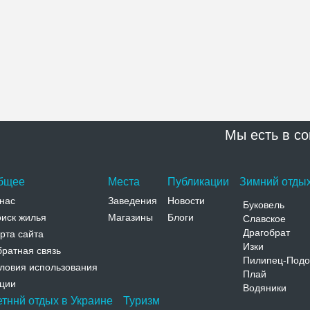
Мы есть в со
бщее
Места
Публикации
Зимний отдых
нас
Заведения
Новости
Буковель
иск жилья
Магазины
Блоги
Славское
Драгобрат
рта сайта
Изки
ратная связь
Пилипец-Подо
ловия использования
Плай
ции
Водяники
етннй отдых в Украине
Туризм