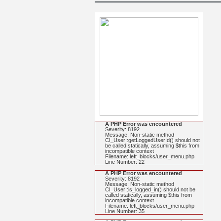
A PHP Error was encountered
Severity: 8192
Message: Non-static method
CI_User::getLoggedUserId() should not
be called statically, assuming $this from
incompatible context
Filename: left_blocks/user_menu.php
Line Number: 22
A PHP Error was encountered
Severity: 8192
Message: Non-static method
CI_User::is_logged_in() should not be
called statically, assuming $this from
incompatible context
Filename: left_blocks/user_menu.php
Line Number: 35