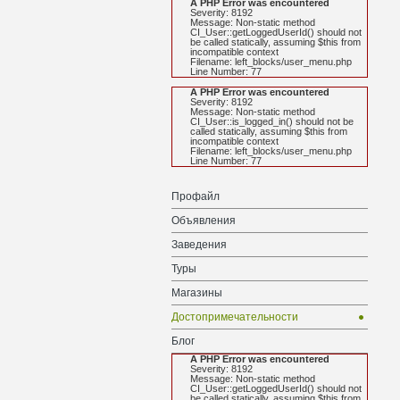
A PHP Error was encountered
Severity: 8192
Message: Non-static method
CI_User::getLoggedUserId() should not
be called statically, assuming $this from
incompatible context
Filename: left_blocks/user_menu.php
Line Number: 77
A PHP Error was encountered
Severity: 8192
Message: Non-static method
CI_User::is_logged_in() should not be
called statically, assuming $this from
incompatible context
Filename: left_blocks/user_menu.php
Line Number: 77
Профайл
Объявления
Заведения
Туры
Магазины
Достопримечательности
Блог
A PHP Error was encountered
Severity: 8192
Message: Non-static method
CI_User::getLoggedUserId() should not
be called statically, assuming $this from