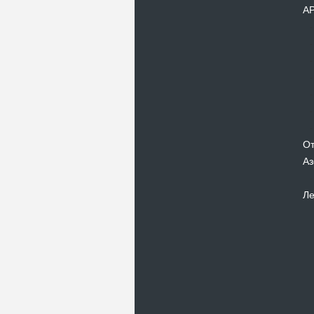
А
От
Аз
Ле
Новости
В Киевском музеи авиации
пройдет развлекательно-
просветительский проект