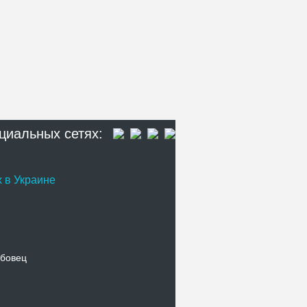
циальных сетях:
 в Украине
бовец