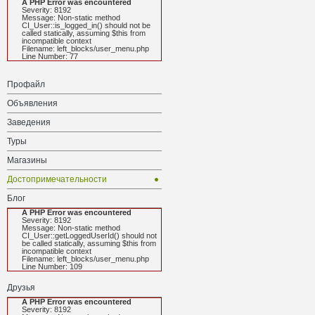
A PHP Error was encountered
Severity: 8192
Message: Non-static method
CI_User::is_logged_in() should not be
called statically, assuming $this from
incompatible context
Filename: left_blocks/user_menu.php
Line Number: 77
Профайл
Объявления
Заведения
Туры
Магазины
Достопримечательности
Блог
A PHP Error was encountered
Severity: 8192
Message: Non-static method
CI_User::getLoggedUserId() should not
be called statically, assuming $this from
incompatible context
Filename: left_blocks/user_menu.php
Line Number: 109
Друзья
A PHP Error was encountered
Severity: 8192