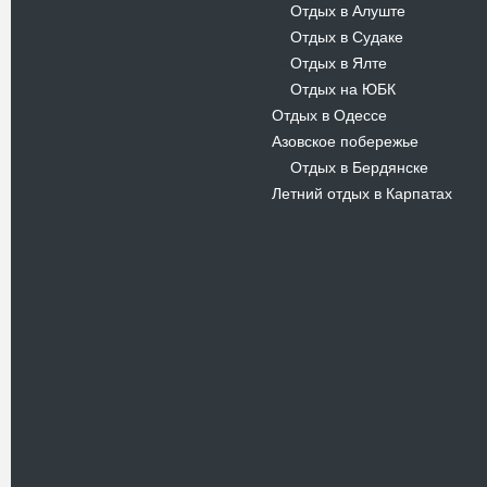
Отдых в Алуште
-
Отдых в Судаке
-
Отдых в Ялте
-
Отдых на ЮБК
-
Отдых в Одессе
Азовское побережье
Отдых в Бердянске
-
Летний отдых в Карпатах
Новости
В Киевском музеи авиации
пройдет развлекательно-
просветительский проект
Самальот Фест 3
17.05.16
Самальот Фест 3 в
Государственном Музее Авиации.