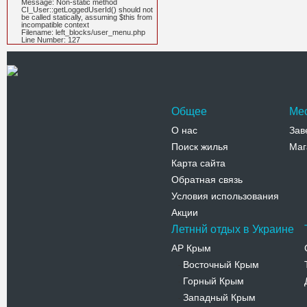
Message: Non-static method
CI_User::getLoggedUserId() should not
be called statically, assuming $this from
incompatible context
Filename: left_blocks/user_menu.php
Line Number: 127
Общее
Ме
О нас
Зав
Поиск жилья
Маг
Карта сайта
Обратная связь
Условия использования
Акции
Летннй отдых в Украине
АР Крым
Восточный Крым
-
Горный Крым
-
Западный Крым
-