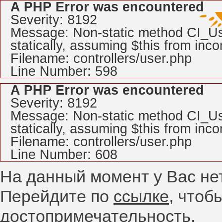
A PHP Error was encountered
Severity: 8192
Message: Non-static method CI_Use
statically, assuming $this from inc
Filename: controllers/user.php
Line Number: 598
A PHP Error was encountered
Severity: 8192
Message: Non-static method CI_Use
statically, assuming $this from inc
Filename: controllers/user.php
Line Number: 608
На данный момент у Вас не
Перейдите по
ссылке
, чтоб
достопримечательность.