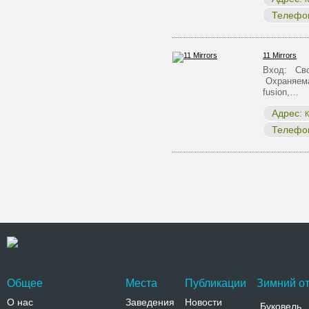
Телефо
11 Mirrors
Вход: Сво
Охраняема
fusion,…
Адрес:
К
Телефо
Общее
Места
Публикации
Зимний от
О нас
Заведения
Новости
Буковель