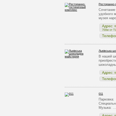
Ресторанно-
Сочетание 
удобного 
музея нар
Адрес:
К
700м от Т
Телефо
Львівська ш
В нашей ш
приобрест
шоколадны
Адрес:
К
Телефо
011
Парковка:
Специальн
Музыка: …
Адрес:
К