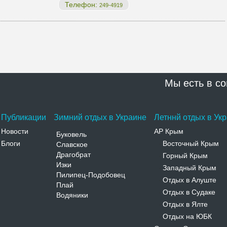
Телефон:
249-4919
Мы есть в со
Публикации
Зимний отдых в Украине
Летннй отдых в Ук
Новости
АР Крым
Буковель
Блоги
Восточный Крым
Славское
-
Драгобрат
Горный Крым
-
Изки
Западный Крым
-
Пилипец-Подобовец
Отдых в Алуште
-
Плай
Отдых в Судаке
-
Водяники
Отдых в Ялте
-
Отдых на ЮБК
-