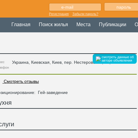
Регистрация
Забыли пароль?
Главная
Поиск жилья
Места
Публикации
О
смотреть данные об
авторе объявления
Украина
,
Киевская
, Киев,
пер. Нестеровский, 10
,
рес
лефон
Смотреть отзывы
зиционирование:
Гей-заведение
ухня
слуги