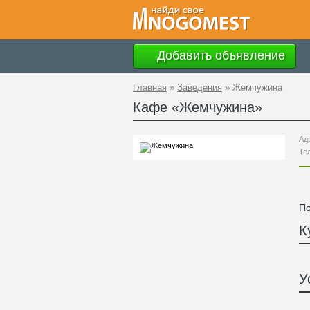
Добавить объявление
Главная
»
Заведения
»
Жемчужина
Кафе «
Жемчужина
»
Ад
Те
По
К
У