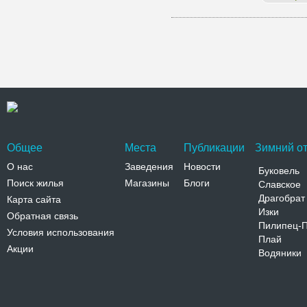
Общее
Места
Публикации
Зимний от
О нас
Заведения
Новости
Буковель
Поиск жилья
Магазины
Блоги
Славское
Драгобрат
Карта сайта
Изки
Обратная связь
Пилипец-
Условия использования
Плай
Акции
Водяники