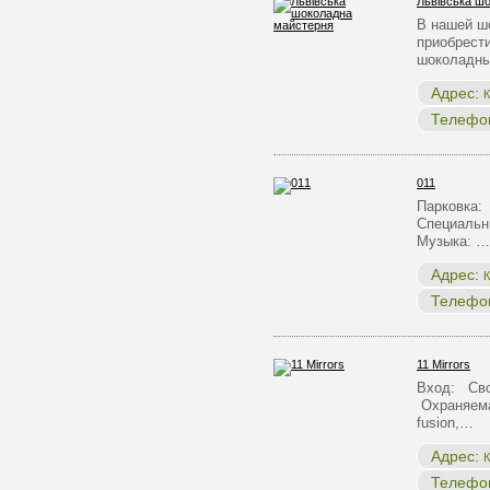
Львівська ш
В нашей ш
приобрест
шоколадны
Адрес:
К
Телефо
011
Парковка:
Специальн
Музыка: …
Адрес:
К
Телефо
11 Mirrors
Вход: Сво
Охраняема
fusion,…
Адрес:
К
Телефо