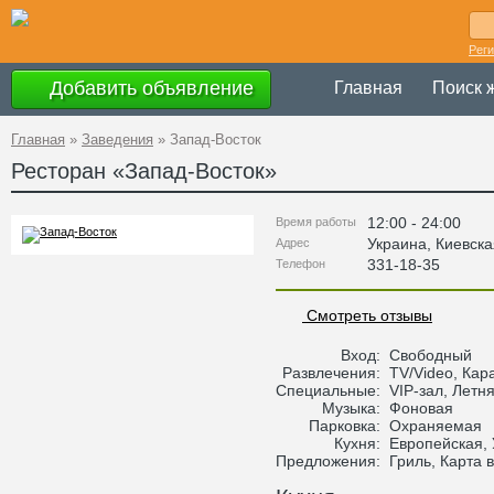
Рег
Добавить объявление
Главная
Поиск 
Главная
»
Заведения
»
Запад-Восток
Ресторан «
Запад-Восток
»
12:00 - 24:00
Время работы
Украина
,
Киевска
Адрес
331-18-35
Телефон
Смотреть отзывы
Вход:
Свободный
Развлечения:
TV/Video, Кар
Специальные:
VIP-зал, Летня
Музыка:
Фоновая
Парковка:
Охраняемая
Кухня:
Европейская,
Предложения:
Гриль, Карта 